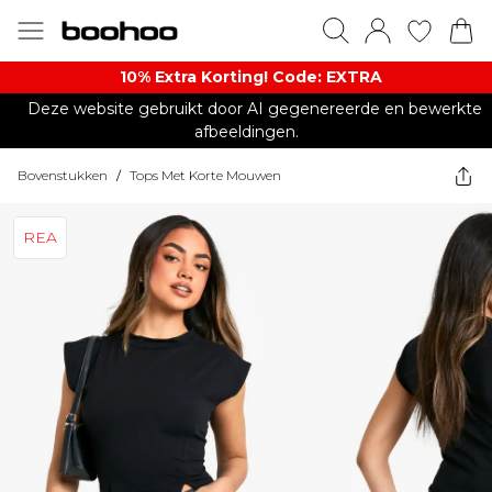
10% Extra Korting! Code: EXTRA​
Deze website gebruikt door AI gegenereerde en bewerkte
afbeeldingen.
Bovenstukken
/
Tops Met Korte Mouwen
REA