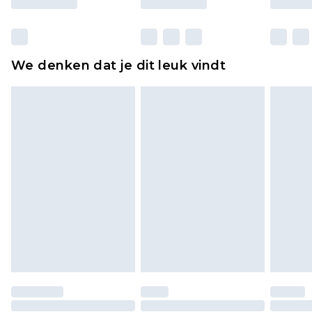
Huishoudelijke artikelen, zoals beddengoed,
matrassen, toppers en kussens, moeten
ongebruikt zijn en in de originele, ongeopende
We denken dat je dit leuk vindt
verpakking zitten. Dit heeft geen invloed op uw
wettelijke rechten.
Klik
hier
om ons volledige retourbeleid te
bekijken.