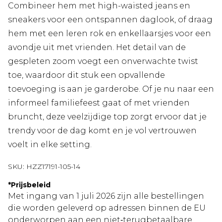
Combineer hem met high-waisted jeans en
sneakers voor een ontspannen daglook, of draag
hem met een leren rok en enkellaarsjes voor een
avondje uit met vrienden. Het detail van de
gespleten zoom voegt een onverwachte twist
toe, waardoor dit stuk een opvallende
toevoeging is aan je garderobe. Of je nu naar een
informeel familiefeest gaat of met vrienden
bruncht, deze veelzijdige top zorgt ervoor dat je
trendy voor de dag komt en je vol vertrouwen
voelt in elke setting.
SKU:
HZZ17191-105-14
*
Prijsbeleid
Met ingang van 1 juli 2026 zijn alle bestellingen
die worden geleverd op adressen binnen de EU
onderworpen aan een niet‑terugbetaalbare