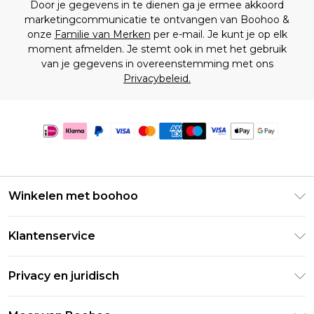
Door je gegevens in te dienen ga je ermee akkoord
marketingcommunicatie te ontvangen van Boohoo &
onze
Familie van Merken
per e-mail. Je kunt je op elk
moment afmelden. Je stemt ook in met het gebruik
van je gegevens in overeenstemming met ons
Privacybeleid.
Winkelen met boohoo
Klarna
Klantenservice
Clearpay
Retourneer uw bestelling
Studentenkorting - Student Beans
Privacy en juridisch
Veelgestelde vragen
Studentenkorting - UNiDAYS
Privacybeleid
Leveringsinformatie