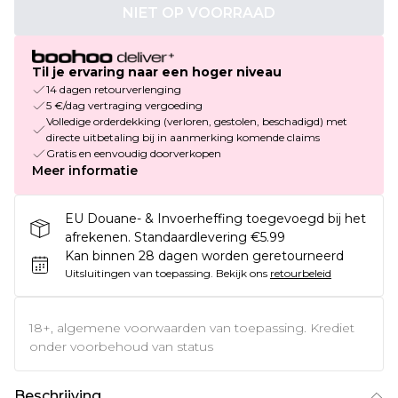
NIET OP VOORRAAD
Til je ervaring naar een hoger niveau
14 dagen retourverlenging
5 €/dag vertraging vergoeding
Volledige orderdekking (verloren, gestolen, beschadigd) met
directe uitbetaling bij in aanmerking komende claims
Gratis en eenvoudig doorverkopen
Meer informatie
EU Douane- & Invoerheffing toegevoegd bij het
afrekenen. Standaardlevering €5.99
Kan binnen 28 dagen worden geretourneerd
Uitsluitingen van toepassing.
Bekijk ons
retourbeleid
18+, algemene voorwaarden van toepassing. Krediet
onder voorbehoud van status
Beschrijving