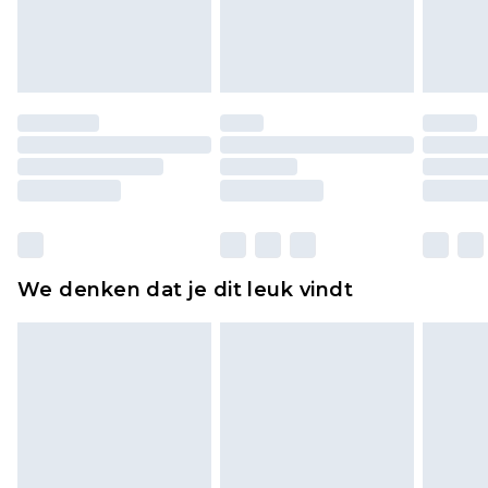
lingerie als de hygiënezegel niet op zijn plaats zit
of is verbroken.
Schoenen en/of kledingstukken moeten
ongedragen en ongewassen zijn met de
originele labels eraan bevestigd. Schoenen
moeten ook binnenshuis worden gepast.
Huishoudelijke artikelen, zoals beddengoed,
matrassen, toppers en kussens, moeten
ongebruikt zijn en in de originele, ongeopende
We denken dat je dit leuk vindt
verpakking zitten. Dit heeft geen invloed op uw
wettelijke rechten.
Klik
hier
om ons volledige retourbeleid te
bekijken.