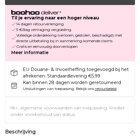
Til je ervaring naar een hoger niveau
14 dagen retourverlenging
5 €/dag vertraging vergoeding
Volledige orderdekking (verloren, gestolen, beschadigd) met
directe uitbetaling bij in aanmerking komende claims
Gratis en eenvoudig doorverkopen
Meer informatie
EU Douane- & Invoerheffing toegevoegd bij het
afrekenen. Standaardlevering €5.99
Kan binnen 28 dagen worden geretourneerd
Uitsluitingen van toepassing.
Bekijk ons
retourbeleid
18+, algemene voorwaarden van toepassing. Krediet
onder voorbehoud van status
Beschrijving