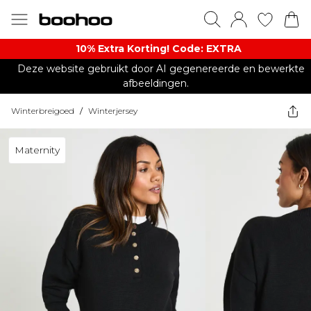
10% Extra Korting! Code: EXTRA​
Deze website gebruikt door AI gegenereerde en bewerkte
afbeeldingen.
Winterbreigoed
/
Winterjersey
Maternity