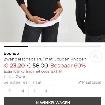
boohoo
Zwangerschaps Trui met Gouden Knopen
€ 23,20
€ 58,00
Bespaar 60%
Extra 10% korting met code: EXTRA
Kleur
:
Zwart
Selecteer een maat
:
Maattabel
S
M
L
XL
IN WINKELWAGEN