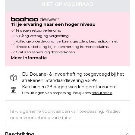
NIET OP VOORRAAD
Til je ervaring naar een hoger niveau
14 dagen retourverlenging
5 €/dag vertraging vergoeding
Volledige orderdekking (verloren, gestolen, beschadigd) met
directe uitbetaling bij in aanmerking komende claims
Gratis en eenvoudig doorverkopen
Meer informatie
EU Douane- & Invoerheffing toegevoegd bij het
afrekenen. Standaardlevering €5.99
Kan binnen 28 dagen worden geretourneerd
Uitsluitingen van toepassing.
Bekijk ons
retourbeleid
18+, algemene voorwaarden van toepassing. Krediet
onder voorbehoud van status
Beschrijving