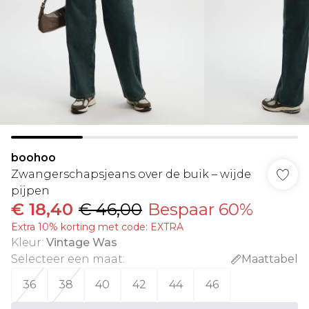
boohoo
Zwangerschapsjeans over de buik – wijde
pijpen
€ 18,40
€ 46,00
Bespaar 60%
Extra 10% korting met code: EXTRA
Kleur
:
Vintage Was
Selecteer een maat
:
Maattabel
36
38
40
42
44
46