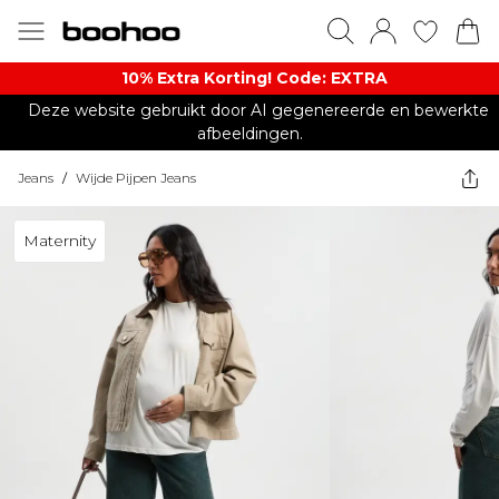
10% Extra Korting! Code: EXTRA​
Deze website gebruikt door AI gegenereerde en bewerkte
afbeeldingen.
Jeans
/
Wijde Pijpen Jeans
Maternity