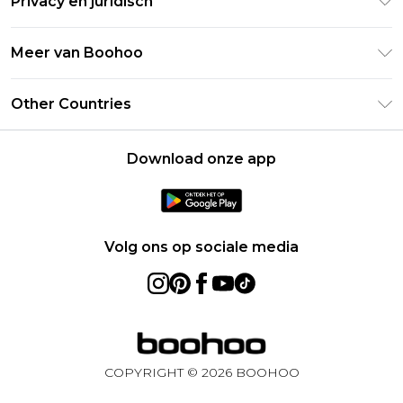
Privacy en juridisch
Veelgestelde vragen
Studentenkorting - UNiDAYS
Privacybeleid
Leveringsinformatie
Meer van Boohoo
Boohoo App
Algemene voorwaarden
Retourinformatie
Maatgids
Verklaring over moderne slavernij
Over cookies
Other Countries
Neem contact met ons op
Carrières bij Boohoo
Gebruiksvoorwaarden
United States
Producten
Download onze app
France
Ireland
Netherlands
Volg ons op sociale media
Australia
Sweden
Germany
COPYRIGHT ©
2026
BOOHOO