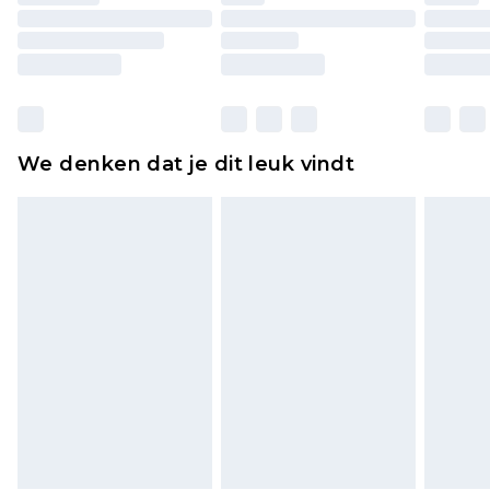
originele labels eraan bevestigd. Schoenen
moeten ook binnenshuis worden gepast.
Huishoudelijke artikelen, zoals beddengoed,
matrassen, toppers en kussens, moeten
ongebruikt zijn en in de originele, ongeopende
We denken dat je dit leuk vindt
verpakking zitten. Dit heeft geen invloed op uw
wettelijke rechten.
Klik
hier
om ons volledige retourbeleid te
bekijken.