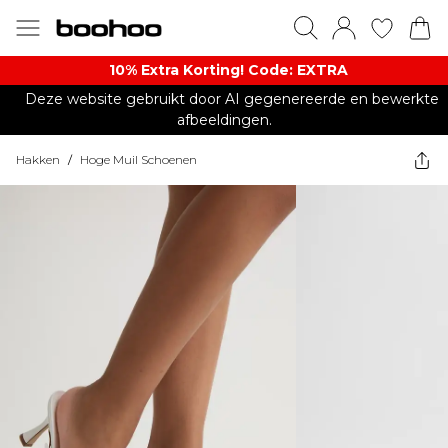
10% Extra Korting! Code: EXTRA​
Deze website gebruikt door AI gegenereerde en bewerkte
afbeeldingen.
Hakken
/
Hoge Muil Schoenen