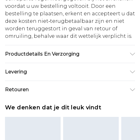
voordat u uw bestelling voltooit. Door een
bestelling te plaatsen, erkent en accepteert u dat
deze kosten niet‑terugbetaalbaar zijn en niet
worden teruggestort in geval van retour of
omruiling, behalve waar dit wettelijk verplicht is.
Productdetails En Verzorging
Zool: 100% polyurethaan, Voering: 100%
Levering
polyurethaan, Bovenkant: 100% polyurethaan.
Alleen afnemen.
Standaardlevering Nederland
€5.99
Retouren
Tot 5 werkdagen
Is er iets niet helemaal in orde? U heeft 21 dagen
Expressdienst Nederland
€14.99
We denken dat je dit leuk vindt
vanaf de dag dat u het ontvangt om iets terug te
Tot 2 werkdagen
sturen.
Houd er rekening mee dat er een retourkosten
van €7 per pakket in mindering wordt gebracht