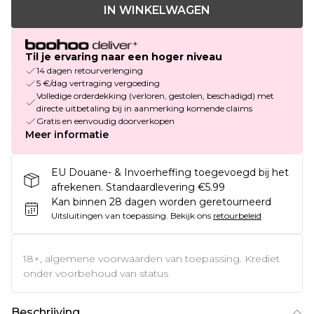
IN WINKELWAGEN
Til je ervaring naar een hoger niveau
14 dagen retourverlenging
5 €/dag vertraging vergoeding
Volledige orderdekking (verloren, gestolen, beschadigd) met
directe uitbetaling bij in aanmerking komende claims
Gratis en eenvoudig doorverkopen
Meer informatie
EU Douane- & Invoerheffing toegevoegd bij het
afrekenen. Standaardlevering €5.99
Kan binnen 28 dagen worden geretourneerd
Uitsluitingen van toepassing.
Bekijk ons
retourbeleid
18+, algemene voorwaarden van toepassing. Krediet
onder voorbehoud van status
Beschrijving