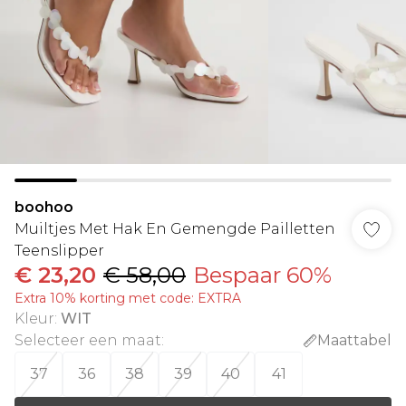
boohoo
Muiltjes Met Hak En Gemengde Pailletten
Teenslipper
€ 23,20
€ 58,00
Bespaar 60%
Extra 10% korting met code: EXTRA
Kleur
:
WIT
Selecteer een maat
:
Maattabel
37
36
38
39
40
41