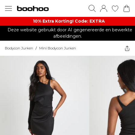
10% Extra Korting! Code: EXTRA​
Deze website gebruikt door AI gegenereerde en bewerkte
afbeeldingen.
Bodycon Jurken
/
Mini Bodycon Jurken