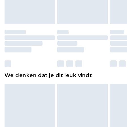
lingerie als de hygiënezegel niet op zijn plaats zit
of is verbroken.
Schoenen en/of kledingstukken moeten
ongedragen en ongewassen zijn met de
originele labels eraan bevestigd. Schoenen
moeten ook binnenshuis worden gepast.
Huishoudelijke artikelen, zoals beddengoed,
matrassen, toppers en kussens, moeten
ongebruikt zijn en in de originele, ongeopende
We denken dat je dit leuk vindt
verpakking zitten. Dit heeft geen invloed op uw
wettelijke rechten.
Klik
hier
om ons volledige retourbeleid te
bekijken.