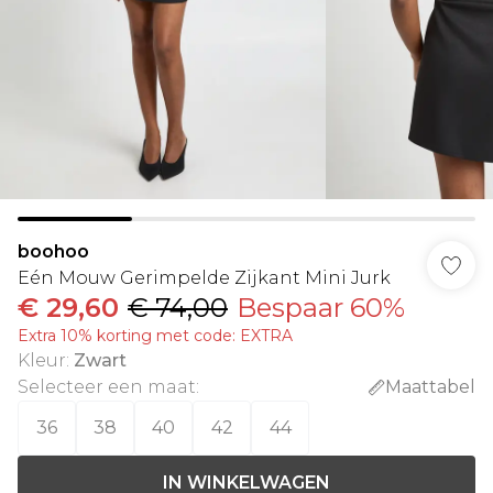
boohoo
Eén Mouw Gerimpelde Zijkant Mini Jurk
€ 29,60
€ 74,00
Bespaar 60%
Extra 10% korting met code: EXTRA
Kleur
:
Zwart
Selecteer een maat
:
Maattabel
36
38
40
42
44
IN WINKELWAGEN