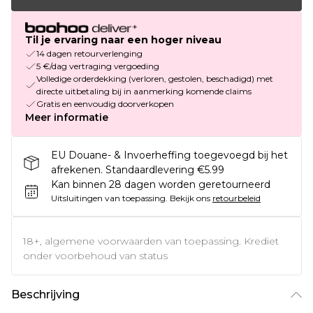
Til je ervaring naar een hoger niveau
14 dagen retourverlenging
5 €/dag vertraging vergoeding
Volledige orderdekking (verloren, gestolen, beschadigd) met
directe uitbetaling bij in aanmerking komende claims
Gratis en eenvoudig doorverkopen
Meer informatie
EU Douane- & Invoerheffing toegevoegd bij het
afrekenen. Standaardlevering €5.99
Kan binnen 28 dagen worden geretourneerd
Uitsluitingen van toepassing.
Bekijk ons
retourbeleid
18+, algemene voorwaarden van toepassing. Krediet
onder voorbehoud van status
Beschrijving