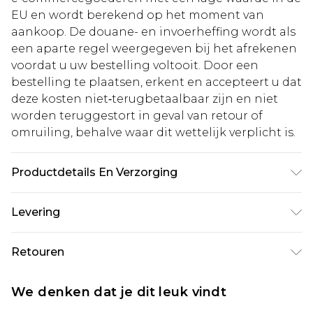
EU en wordt berekend op het moment van
aankoop. De douane- en invoerheffing wordt als
een aparte regel weergegeven bij het afrekenen
voordat u uw bestelling voltooit. Door een
bestelling te plaatsen, erkent en accepteert u dat
deze kosten niet‑terugbetaalbaar zijn en niet
worden teruggestort in geval van retour of
omruiling, behalve waar dit wettelijk verplicht is.
Productdetails En Verzorging
Hoofdmateriaal: 100% Katoen Machinewasbaar.
Levering
Model draagt maat 10.
Standaardlevering Nederland
€5.99
Retouren
Tot 5 werkdagen
Is er iets niet helemaal in orde? U heeft 21 dagen
Expressdienst Nederland
€14.99
We denken dat je dit leuk vindt
vanaf de dag dat u het ontvangt om iets terug te
Tot 2 werkdagen