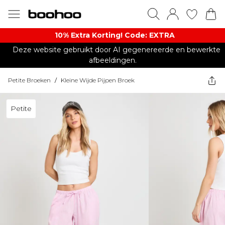
10% Extra Korting! Code: EXTRA​
Deze website gebruikt door AI gegenereerde en bewerkte
afbeeldingen.
Petite Broeken
/
Kleine Wijde Pijpen Broek
Petite