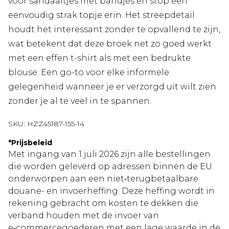
voor sandaaltjes met bandjes en stop een
eenvoudig strak topje erin. Het streepdetail
houdt het interessant zonder te opvallend te zijn,
wat betekent dat deze broek net zo goed werkt
met een effen t-shirt als met een bedrukte
blouse. Een go-to voor elke informele
gelegenheid wanneer je er verzorgd uit wilt zien
zonder je al te veel in te spannen.
SKU:
HZZ45187-155-14
*
Prijsbeleid
Met ingang van 1 juli 2026 zijn alle bestellingen
die worden geleverd op adressen binnen de EU
onderworpen aan een niet‑terugbetaalbare
douane- en invoerheffing. Deze heffing wordt in
rekening gebracht om kosten te dekken die
verband houden met de invoer van
e‑commercegoederen met een lage waarde in de