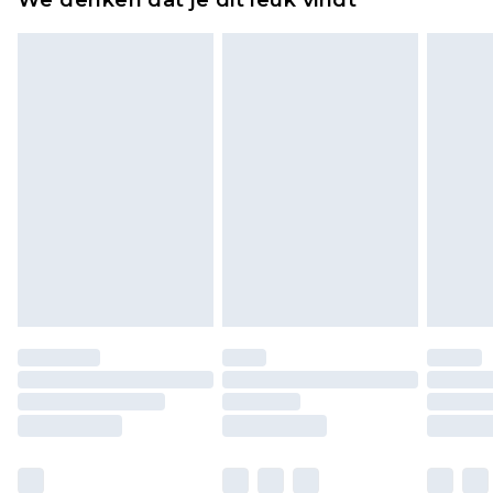
We denken dat je dit leuk vindt
verpakking zitten. Dit heeft geen invloed op uw
wettelijke rechten.
Klik
hier
om ons volledige retourbeleid te
bekijken.