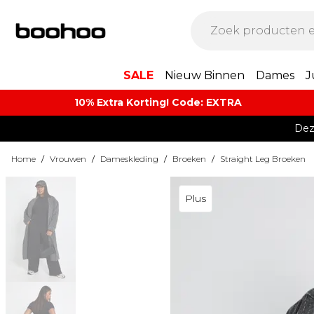
SALE
Nieuw Binnen
Dames
J
10% Extra Korting! Code: EXTRA​
Dez
Home
/
Vrouwen
/
Dameskleding
/
Broeken
/
Straight Leg Broeken
Plus