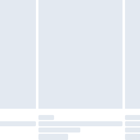
moeten ongedragen en ongewassen zijn met
igd. Schoenen moeten ook binnenshuis worden
 zoals beddengoed, matrassen, toppers en
en in de originele, ongeopende verpakking
w wettelijke rechten.
leid te bekijken.