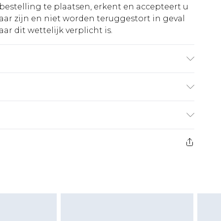
bestelling te plaatsen, erkent en accepteert u
ar zijn en niet worden teruggestort in geval
r dit wettelijk verplicht is.
e Washable. Model Wears a Uk Size 16
€5.99
 heeft 21 dagen vanaf de dag dat u het ontvangt
€14.99
retourkosten van €7 per pakket in mindering
ingsbedrag.
es aanbieden voor modieuze gezichtsmaskers,
eeltjes, en badkleding of lingerie als de
 of is verbroken.