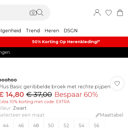
lgenheid
Trend
Heren
DSGN
50% Korting Op Herenkleding​!*​
ngen.
boohoo
Plus Basic geribbelde broek met rechte pijpen
€ 14,80
€ 37,00
Bespaar 60%
Extra 10% korting met code: EXTRA
Kleur
:
Zwart
Selecteer een maat
:
Maattabel
44
46
48
50
52
54
56