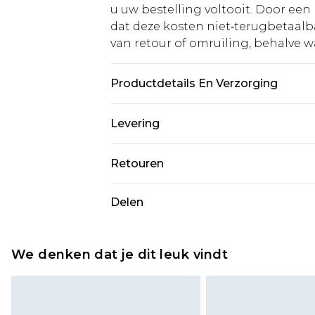
u uw bestelling voltooit. Door een 
dat deze kosten niet‑terugbetaalba
van retour of omruiling, behalve waa
Productdetails En Verzorging
95% Polyester 5% elastane. Machin
Levering
Standaardlevering Nederland
Retouren
Tot 5 werkdagen
Is er iets niet helemaal in orde? U
Delen
Expressdienst Nederland
om iets terug te sturen.
Tot 2 werkdagen
Houd er rekening mee dat er een 
wordt gebracht op uw terugbetal
We denken dat je dit leuk vindt
Let op, we kunnen geen restituti
cosmetica, piercingsieraden, sekssp
hygiënezegel niet op zijn plaats zit