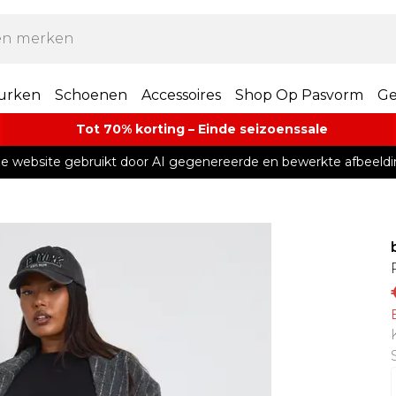
urken
Schoenen
Accessoires
Shop Op Pasvorm
Ge
Tot 70% korting – Einde seizoenssale
e website gebruikt door AI gegenereerde en bewerkte afbeeldi