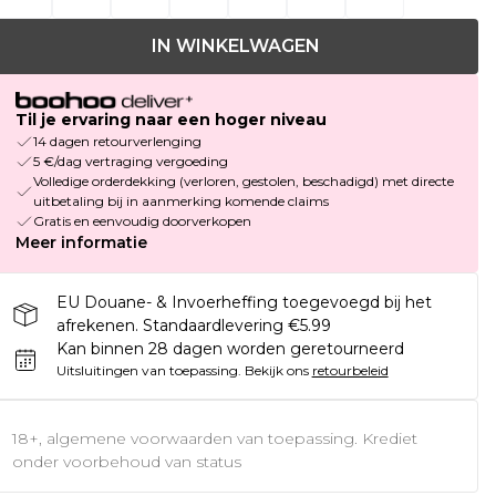
IN WINKELWAGEN
Til je ervaring naar een hoger niveau
14 dagen retourverlenging
5 €/dag vertraging vergoeding
Volledige orderdekking (verloren, gestolen, beschadigd) met directe
uitbetaling bij in aanmerking komende claims
Gratis en eenvoudig doorverkopen
Meer informatie
EU Douane- & Invoerheffing toegevoegd bij het
afrekenen. Standaardlevering €5.99
Kan binnen 28 dagen worden geretourneerd
Uitsluitingen van toepassing.
Bekijk ons
retourbeleid
18+, algemene voorwaarden van toepassing. Krediet
onder voorbehoud van status