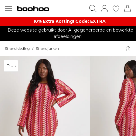
10% Extra Korting! Code: EXTRA​
Deze website gebruikt door AI gegenereerde en bewerkte
afbeeldingen.
Strandkleding
/
Strandjurken
Plus