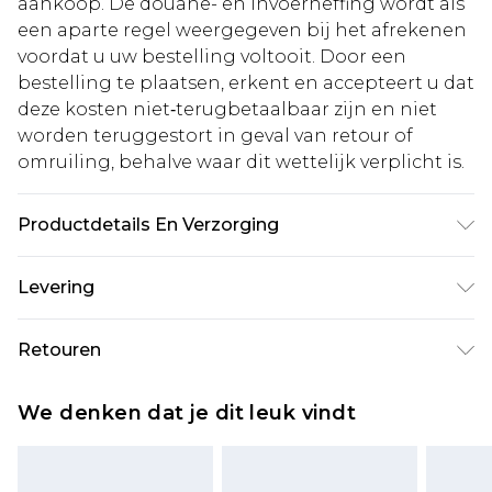
aankoop. De douane- en invoerheffing wordt als
een aparte regel weergegeven bij het afrekenen
voordat u uw bestelling voltooit. Door een
bestelling te plaatsen, erkent en accepteert u dat
deze kosten niet‑terugbetaalbaar zijn en niet
worden teruggestort in geval van retour of
omruiling, behalve waar dit wettelijk verplicht is.
Productdetails En Verzorging
Hoofdmateriaal: 100% polyester.
Levering
Machinewasbaar. Model draagt maat 16.
Standaardlevering Nederland
€5.99
Retouren
Tot 5 werkdagen
Is er iets niet helemaal in orde? U heeft 21 dagen
Expressdienst Nederland
€14.99
We denken dat je dit leuk vindt
vanaf de dag dat u het ontvangt om iets terug te
Tot 2 werkdagen
sturen.
Houd er rekening mee dat er een retourkosten