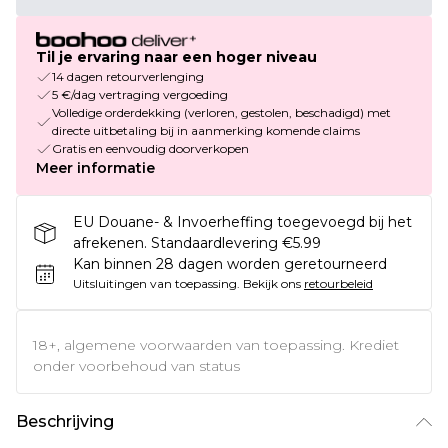
Til je ervaring naar een hoger niveau
14 dagen retourverlenging
5 €/dag vertraging vergoeding
Volledige orderdekking (verloren, gestolen, beschadigd) met
directe uitbetaling bij in aanmerking komende claims
Gratis en eenvoudig doorverkopen
Meer informatie
EU Douane- & Invoerheffing toegevoegd bij het
afrekenen. Standaardlevering €5.99
Kan binnen 28 dagen worden geretourneerd
Uitsluitingen van toepassing.
Bekijk ons
retourbeleid
18+, algemene voorwaarden van toepassing. Krediet
onder voorbehoud van status
Beschrijving