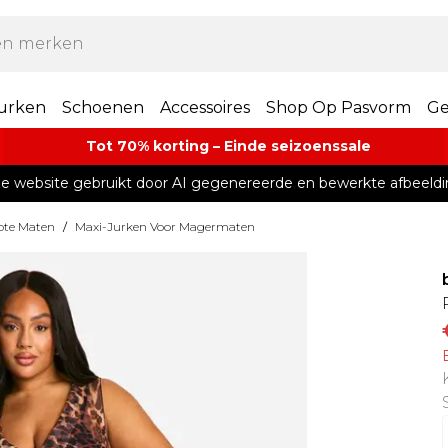
urken
Schoenen
Accessoires
Shop Op Pasvorm
Ge
Tot 70% korting – Einde seizoenssale
e website gebruikt door AI gegenereerde en bewerkte afbeeldi
ote Maten
/
Maxi-Jurken Voor Magermaten