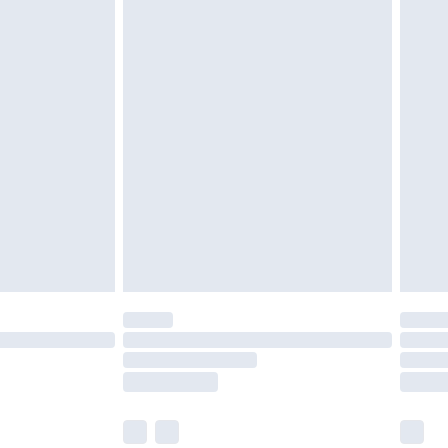
 zoals beddengoed, matrassen, toppers en
en in de originele, ongeopende verpakking
w wettelijke rechten.
leid te bekijken.