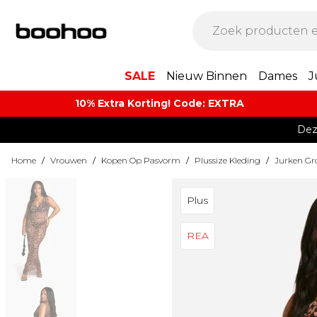
SALE
Nieuw Binnen
Dames
J
10% Extra Korting! Code: EXTRA​
Dez
Home
/
Vrouwen
/
Kopen Op Pasvorm
/
Plussize Kleding
/
Jurken Gr
Plus
REA