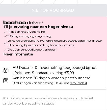
NIET OP VOORRAAD
Til je ervaring naar een hoger niveau
14 dagen retourverlenging
5 €/dag vertraging vergoeding
Volledige orderdekking (verloren, gestolen, beschadigd) met directe
uitbetaling bij in aanmerking komende claims
Gratis en eenvoudig doorverkopen
Meer informatie
EU Douane- & Invoerheffing toegevoegd bij het
afrekenen. Standaardlevering €5.99
Kan binnen 28 dagen worden geretourneerd
Uitsluitingen van toepassing.
Bekijk ons
retourbeleid
18+, algemene voorwaarden van toepassing. Krediet
onder voorbehoud van status