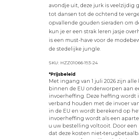
avondje uit, deze jurk is veelzijd
tot dansen tot de ochtend te ver
opvallende gouden sieraden om de
kun je er een strak leren jasje ov
is een must-have voor de modebewu
de stedelijke jungle.
SKU:
HZZ01066-193-24
*
Prijsbeleid
Met ingang van 1 juli 2026 zijn al
binnen de EU onderworpen aan ee
invoerheffing. Deze heffing wordt
verband houden met de invoer v
in de EU en wordt berekend op h
invoerheffing wordt als een apart
u uw bestelling voltooit. Door een 
dat deze kosten niet‑terugbetaalba