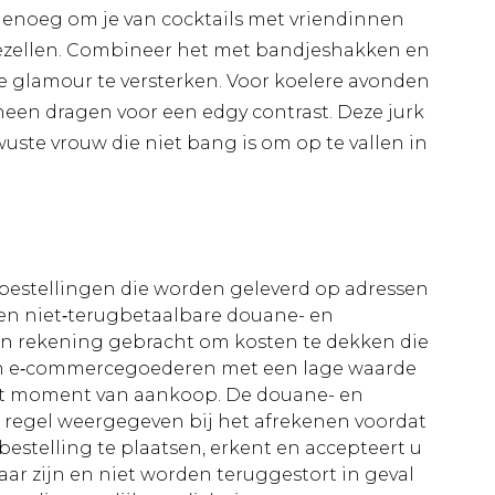
ig genoeg om je van cocktails met vriendinnen
gezellen. Combineer het met bandjeshakken en
 glamour te versterken. Voor koelere avonden
erheen dragen voor een edgy contrast. Deze jurk
ste vrouw die niet bang is om op te vallen in
le bestellingen die worden geleverd op adressen
n niet‑terugbetaalbare douane- en
 in rekening gebracht om kosten te dekken die
an e‑commercegoederen met een lage waarde
et moment van aankoop. De douane- en
e regel weergegeven bij het afrekenen voordat
bestelling te plaatsen, erkent en accepteert u
ar zijn en niet worden teruggestort in geval