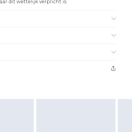
r dit wettelijk verplicht is.
ewasbaar. Model draagt UK maat 16.
€5.99
 heeft 21 dagen vanaf de dag dat u het ontvangt
€14.99
retourkosten van €7 per pakket in mindering
ingsbedrag.
es aanbieden voor modieuze gezichtsmaskers,
eeltjes, en badkleding of lingerie als de
 of is verbroken.
moeten ongedragen en ongewassen zijn met
igd. Schoenen moeten ook binnenshuis worden