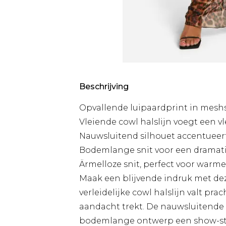
Beschrijving
Opvallende luipaardprint in meshs
Vleiende cowl halslijn voegt een vl
Nauwsluitend silhouet accentueer
Bodemlange snit voor een dramati
Ärmelloze snit, perfect voor warm
Maak een blijvende indruk met dez
verleidelijke cowl halslijn valt pr
aandacht trekt. De nauwsluitende p
bodemlange ontwerp een show-sto