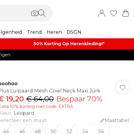
lgenheid
Trend
Heren
DSGN
50% Korting Op Herenkleding​!*​
ngen.
boohoo
Plus Luipaard Mesh Cowl Neck Maxi Jurk
€ 19,20
€ 64,00
Bespaar 70%
Extra 10% korting met code: EXTRA
Kleur
:
Leopard
Selecteer een maat
:
Maattabel
44
46
48
50
52
54
56