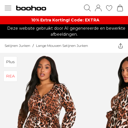
10% Extra Korting! Code: EXTRA​
Deze website gebruikt door AI gegenereerde en bewerkte
afbeeldingen.
Satijnen Jurken
/
Lange Mouwen Satijnen Jurken
Plus
REA