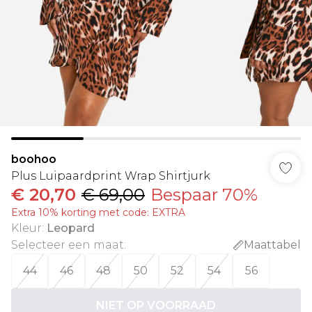
boohoo
Plus Luipaardprint Wrap Shirtjurk
€ 20,70
€ 69,00
Bespaar 70%
Extra 10% korting met code: EXTRA
Kleur
:
Leopard
Selecteer een maat
:
Maattabel
44
46
48
50
52
54
56
NIET OP VOORRAAD