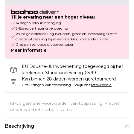
Til je ervaring naar een hoger niveau
14 dagen retourverlenging
5 €/dag vertraging vergoeding
Volledige orderdekking (verloren, gestolen, beschadigd) met
directe uitbetaling bij in aanmerking komende claims
Gratis en eenvoudig doorverkopen
Meer informatie
EU Douane- & Invoerheffing toegevoegd bij het
afrekenen. Standaardlevering €5.99
Kan binnen 28 dagen worden geretourneerd
Uitsluitingen van toepassing.
Bekijk ons
retourbeleid
18+, algemene voorwaarden van toepassing. Krediet
onder voorbehoud van status
Beschrijving