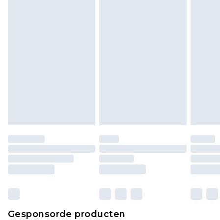
Klik
hier
om ons volledige retourbeleid te
bekijken.
Gesponsorde producten