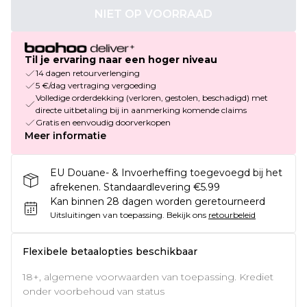
NIET OP VOORRAAD
Til je ervaring naar een hoger niveau
14 dagen retourverlenging
5 €/dag vertraging vergoeding
Volledige orderdekking (verloren, gestolen, beschadigd) met
directe uitbetaling bij in aanmerking komende claims
Gratis en eenvoudig doorverkopen
Meer informatie
EU Douane- & Invoerheffing toegevoegd bij het
afrekenen. Standaardlevering €5.99
Kan binnen 28 dagen worden geretourneerd
Uitsluitingen van toepassing.
Bekijk ons
retourbeleid
Flexibele betaalopties beschikbaar
18+, algemene voorwaarden van toepassing. Krediet
onder voorbehoud van status