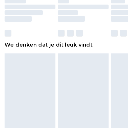
originele labels eraan bevestigd. Schoenen
moeten ook binnenshuis worden gepast.
Huishoudelijke artikelen, zoals beddengoed,
matrassen, toppers en kussens, moeten
ongebruikt zijn en in de originele, ongeopende
We denken dat je dit leuk vindt
verpakking zitten. Dit heeft geen invloed op uw
wettelijke rechten.
Klik
hier
om ons volledige retourbeleid te
bekijken.