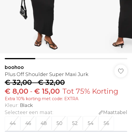
boohoo
Plus Off Shoulder Super Maxi Jurk
€ 32,00
-
€ 32,00
€ 8,00
-
€ 15,00
Tot 75% Korting
Extra 10% korting met code: EXTRA
Kleur
:
Black
Selecteer een maat
:
Maattabel
44
46
48
50
52
54
56