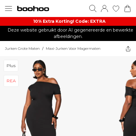
10% Extra Korting! Code: EXTRA​
Deze website gebruikt door AI gegenereerde en bewerkte
afbeeldingen.
Jurken Grote Maten
/
Maxi-Jurken Voor Magermaten
Plus
REA