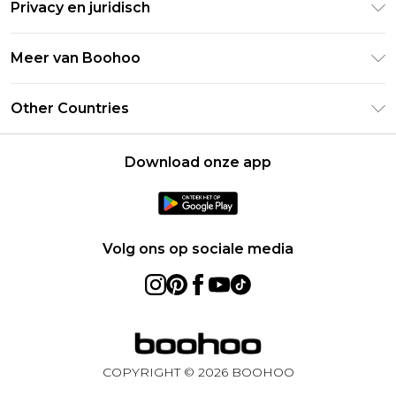
Studentenkorting - Student Beans
Privacy en juridisch
Veelgestelde vragen
Studentenkorting - UNiDAYS
Privacybeleid
Leveringsinformatie
Meer van Boohoo
Boohoo App
Algemene voorwaarden
Retourinformatie
Maatgids
Verklaring over moderne slavernij
Over cookies
Other Countries
Neem contact met ons op
Carrières bij Boohoo
Gebruiksvoorwaarden
United States
Producten
Download onze app
France
Ireland
Netherlands
Volg ons op sociale media
Australia
Sweden
Germany
COPYRIGHT ©
2026
BOOHOO