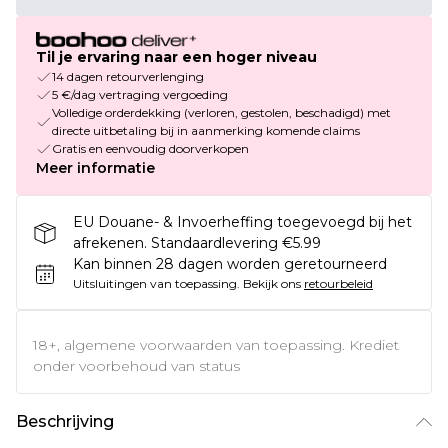
Til je ervaring naar een hoger niveau
14 dagen retourverlenging
5 €/dag vertraging vergoeding
Volledige orderdekking (verloren, gestolen, beschadigd) met
directe uitbetaling bij in aanmerking komende claims
Gratis en eenvoudig doorverkopen
Meer informatie
EU Douane- & Invoerheffing toegevoegd bij het
afrekenen. Standaardlevering €5.99
Kan binnen 28 dagen worden geretourneerd
Uitsluitingen van toepassing.
Bekijk ons
retourbeleid
18+, algemene voorwaarden van toepassing. Krediet
onder voorbehoud van status
Beschrijving