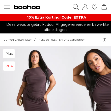
10% Extra Korting! Code: EXTRA​
Deze website gebruikt door AI gegenereerde en bewerkte
afbeeldingen.
Jurken Grote Maten
/
Plussize Feest- En Uitgaansjurken
Plus
REA