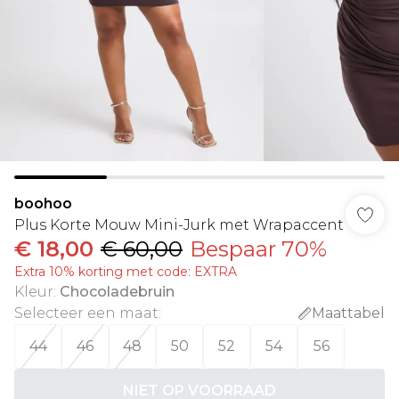
boohoo
Plus Korte Mouw Mini-Jurk met Wrapaccent
€ 18,00
€ 60,00
Bespaar 70%
Extra 10% korting met code: EXTRA
Kleur
:
Chocoladebruin
Selecteer een maat
:
Maattabel
44
46
48
50
52
54
56
NIET OP VOORRAAD