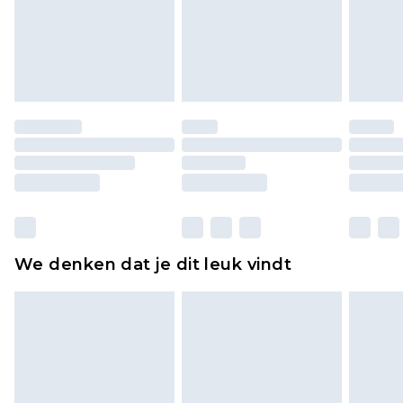
piercingsieraden, seksspeeltjes, en badkleding of
lingerie als de hygiënezegel niet op zijn plaats zit
of is verbroken.
Schoenen en/of kledingstukken moeten
ongedragen en ongewassen zijn met de
originele labels eraan bevestigd. Schoenen
moeten ook binnenshuis worden gepast.
Huishoudelijke artikelen, zoals beddengoed,
matrassen, toppers en kussens, moeten
ongebruikt zijn en in de originele, ongeopende
We denken dat je dit leuk vindt
verpakking zitten. Dit heeft geen invloed op uw
wettelijke rechten.
Klik
hier
om ons volledige retourbeleid te
bekijken.