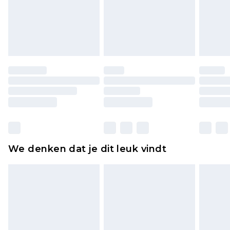
piercingsieraden, seksspeeltjes, en badkleding of
lingerie als de hygiënezegel niet op zijn plaats zit
of is verbroken.
Schoenen en/of kledingstukken moeten
ongedragen en ongewassen zijn met de
originele labels eraan bevestigd. Schoenen
moeten ook binnenshuis worden gepast.
Huishoudelijke artikelen, zoals beddengoed,
matrassen, toppers en kussens, moeten
ongebruikt zijn en in de originele, ongeopende
We denken dat je dit leuk vindt
verpakking zitten. Dit heeft geen invloed op uw
wettelijke rechten.
Klik
hier
om ons volledige retourbeleid te
bekijken.