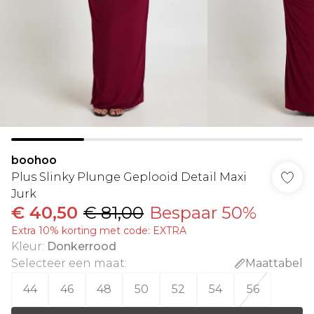
boohoo
Plus Slinky Plunge Geplooid Detail Maxi
Jurk
€ 40,50
€ 81,00
Bespaar 50%
Extra 10% korting met code: EXTRA
Kleur
:
Donkerrood
Selecteer een maat
:
Maattabel
44
46
48
50
52
54
56