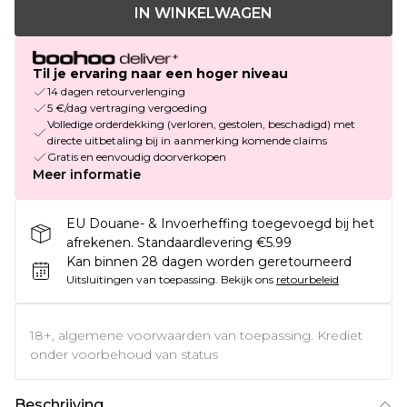
IN WINKELWAGEN
Til je ervaring naar een hoger niveau
14 dagen retourverlenging
5 €/dag vertraging vergoeding
Volledige orderdekking (verloren, gestolen, beschadigd) met
directe uitbetaling bij in aanmerking komende claims
Gratis en eenvoudig doorverkopen
Meer informatie
EU Douane- & Invoerheffing toegevoegd bij het
afrekenen. Standaardlevering €5.99
Kan binnen 28 dagen worden geretourneerd
Uitsluitingen van toepassing.
Bekijk ons
retourbeleid
18+, algemene voorwaarden van toepassing. Krediet
onder voorbehoud van status
Beschrijving