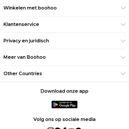
Winkelen met boohoo
Klarna
Klantenservice
Clearpay
Retourneer uw bestelling
Studentenkorting - Student Beans
Privacy en juridisch
Veelgestelde vragen
Studentenkorting - UNiDAYS
Privacybeleid
Leveringsinformatie
Meer van Boohoo
Boohoo App
Algemene voorwaarden
Retourinformatie
Maatgids
Verklaring over moderne slavernij
Over cookies
Other Countries
Neem contact met ons op
Carrières bij Boohoo
Gebruiksvoorwaarden
United States
Producten
Download onze app
France
Ireland
Netherlands
Volg ons op sociale media
Australia