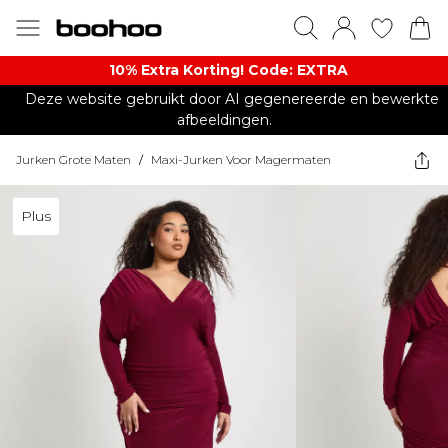
10% Extra Korting! Code: EXTRA​
Deze website gebruikt door AI gegenereerde en bewerkte
afbeeldingen.
Jurken Grote Maten
/
Maxi-Jurken Voor Magermaten
Plus