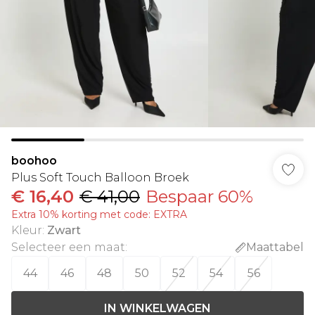
boohoo
Plus Soft Touch Balloon Broek
€ 16,40
€ 41,00
Bespaar 60%
Extra 10% korting met code: EXTRA
Kleur
:
Zwart
Selecteer een maat
:
Maattabel
44
46
48
50
52
54
56
IN WINKELWAGEN