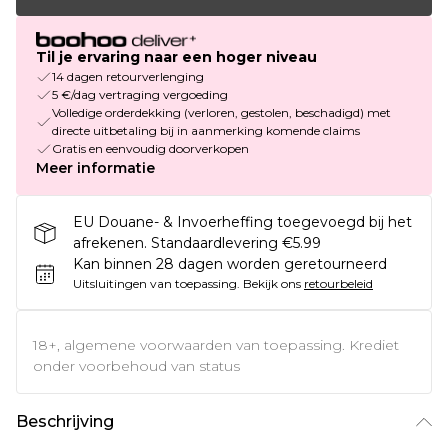
Til je ervaring naar een hoger niveau
14 dagen retourverlenging
5 €/dag vertraging vergoeding
Volledige orderdekking (verloren, gestolen, beschadigd) met
directe uitbetaling bij in aanmerking komende claims
Gratis en eenvoudig doorverkopen
Meer informatie
EU Douane- & Invoerheffing toegevoegd bij het
afrekenen. Standaardlevering €5.99
Kan binnen 28 dagen worden geretourneerd
Uitsluitingen van toepassing.
Bekijk ons
retourbeleid
18+, algemene voorwaarden van toepassing. Krediet
onder voorbehoud van status
Beschrijving