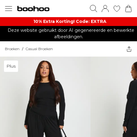
10% Extra Korting! Code: EXTRA​
Deze website gebruikt door AI gegenereerde en bewerkte
afbeeldingen.
Broeken
/
Casual Broeken
Plus