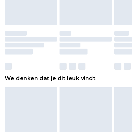
lingerie als de hygiënezegel niet op zijn plaats zit
of is verbroken.
Schoenen en/of kledingstukken moeten
ongedragen en ongewassen zijn met de
originele labels eraan bevestigd. Schoenen
moeten ook binnenshuis worden gepast.
Huishoudelijke artikelen, zoals beddengoed,
matrassen, toppers en kussens, moeten
ongebruikt zijn en in de originele, ongeopende
We denken dat je dit leuk vindt
verpakking zitten. Dit heeft geen invloed op uw
wettelijke rechten.
Klik
hier
om ons volledige retourbeleid te
bekijken.