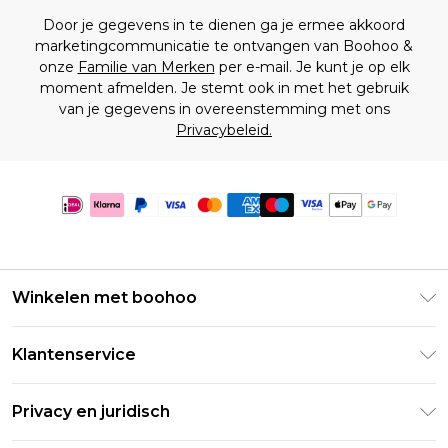
Door je gegevens in te dienen ga je ermee akkoord
marketingcommunicatie te ontvangen van Boohoo &
onze
Familie van Merken
per e-mail. Je kunt je op elk
moment afmelden. Je stemt ook in met het gebruik
van je gegevens in overeenstemming met ons
Privacybeleid.
Winkelen met boohoo
Klarna
Klantenservice
Clearpay
Retourneer uw bestelling
Studentenkorting - Student Beans
Privacy en juridisch
Veelgestelde vragen
Studentenkorting - UNiDAYS