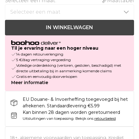
Selecteer een maat
:
Maattabel
IN WINKELWAGEN
Til je ervaring naar een hoger niveau
14 dagen retourverlenging
5 €/dag vertraging vergoeding
Volledige orderdekking (verloren, gestolen, beschadigd) met
directe uitbetaling bij in aanmerking komende claims
Gratis en eenvoudig doorverkopen
Meer informatie
EU Douane- & Invoerheffing toegevoegd bij het
afrekenen. Standaardlevering €5.99
Kan binnen 28 dagen worden geretourneerd
Uitsluitingen van toepassing.
Bekijk ons
retourbeleid
18+, algemene voorwaarden van toepassing. Krediet