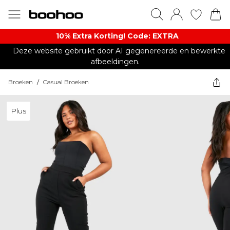
10% Extra Korting! Code: EXTRA​
Deze website gebruikt door AI gegenereerde en bewerkte
afbeeldingen.
Broeken
/
Casual Broeken
Plus