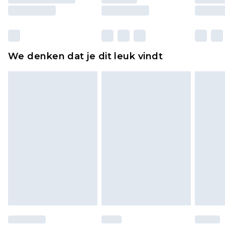
moeten ook binnenshuis worden gepast.
Huishoudelijke artikelen, zoals beddengoed,
matrassen, toppers en kussens, moeten
ongebruikt zijn en in de originele, ongeopende
We denken dat je dit leuk vindt
verpakking zitten. Dit heeft geen invloed op uw
wettelijke rechten.
Klik
hier
om ons volledige retourbeleid te
bekijken.