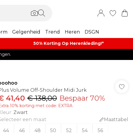
orm
Gelgenheid
Trend
Heren
DSGN
50% Korting Op Herenkleding​!*​
ngen.
boohoo
Plus Volume Off-Shoulder Midi Jurk
€ 41,40
€ 138,00
Bespaar 70%
Extra 10% korting met code: EXTRA
Kleur
:
Zwart
Selecteer een maat
:
Maattabel
44
46
48
50
52
54
56