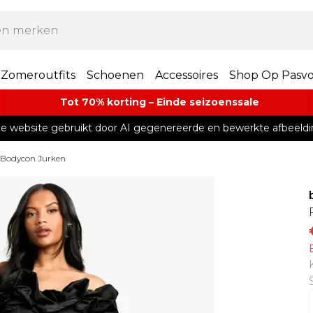
Zomeroutfits
Schoenen
Accessoires
Shop Op Pasv
Tot 70% korting – Einde seizoenssale
e website gebruikt door AI gegenereerde en bewerkte afbeeldi
 Bodycon Jurken