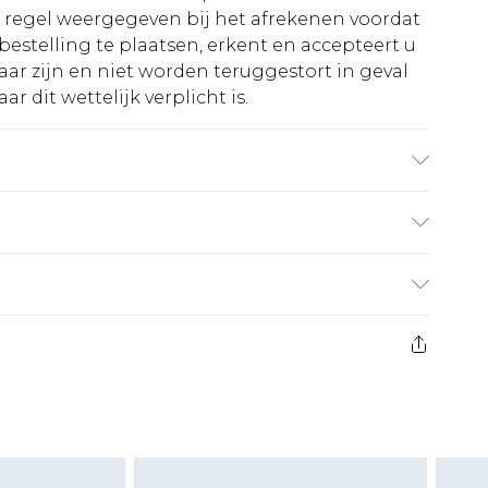
e regel weergegeven bij het afrekenen voordat
bestelling te plaatsen, erkent en accepteert u
ar zijn en niet worden teruggestort in geval
r dit wettelijk verplicht is.
 100% POLYESTER. Machinewasbaar. Model
€5.99
 heeft 21 dagen vanaf de dag dat u het ontvangt
€14.99
retourkosten van €7 per pakket in mindering
ingsbedrag.
es aanbieden voor modieuze gezichtsmaskers,
eeltjes, en badkleding of lingerie als de