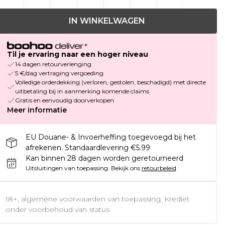
IN WINKELWAGEN
Til je ervaring naar een hoger niveau
14 dagen retourverlenging
5 €/dag vertraging vergoeding
Volledige orderdekking (verloren, gestolen, beschadigd) met directe
uitbetaling bij in aanmerking komende claims
Gratis en eenvoudig doorverkopen
Meer informatie
EU Douane- & Invoerheffing toegevoegd bij het
afrekenen. Standaardlevering €5.99
Kan binnen 28 dagen worden geretourneerd
Uitsluitingen van toepassing.
Bekijk ons
retourbeleid
18+, algemene voorwaarden van toepassing. Krediet
onder voorbehoud van status