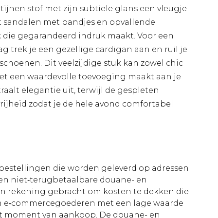
satijnen stof met zijn subtiele glans een vleugje
 sandalen met bandjes en opvallende
k die gegarandeerd indruk maakt. Voor een
 trek je een gezellige cardigan aan en ruil je
schoenen. Dit veelzijdige stuk kan zowel chic
het een waardevolle toevoeging maakt aan je
raalt elegantie uit, terwijl de gespleten
ijheid zodat je de hele avond comfortabel
le bestellingen die worden geleverd op adressen
n niet‑terugbetaalbare douane- en
 in rekening gebracht om kosten te dekken die
an e‑commercegoederen met een lage waarde
et moment van aankoop. De douane- en