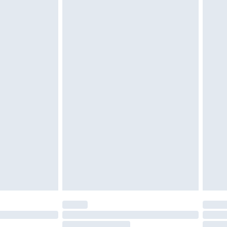
 of is verbroken.
moeten ongedragen en ongewassen zijn met
igd. Schoenen moeten ook binnenshuis worden
 zoals beddengoed, matrassen, toppers en
en in de originele, ongeopende verpakking
w wettelijke rechten.
leid te bekijken.