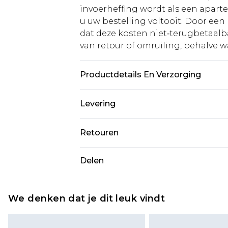
invoerheffing wordt als een apart
u uw bestelling voltooit. Door een 
dat deze kosten niet‑terugbetaalba
van retour of omruiling, behalve waa
Productdetails En Verzorging
MAIN: 100% POLYESTER. VOERING:
Levering
draagt UK maat 16.
Standaardlevering Nederland
Retouren
Tot 5 werkdagen
Is er iets niet helemaal in orde? U
Delen
Expressdienst Nederland
om iets terug te sturen.
Tot 2 werkdagen
Houd er rekening mee dat er een 
wordt gebracht op uw terugbetal
We denken dat je dit leuk vindt
Let op, we kunnen geen restituti
cosmetica, piercingsieraden, sekssp