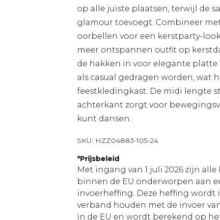
op alle juiste plaatsen, terwijl de 
glamour toevoegt. Combineer met
oorbellen voor een kerstparty-loo
meer ontspannen outfit op kerstdag
de hakken in voor elegante platte 
als casual gedragen worden, wat 
feestkledingkast. De midi lengte st
achterkant zorgt voor bewegingsvr
kunt dansen.
SKU:
HZZ04883-105-24
*
Prijsbeleid
Met ingang van 1 juli 2026 zijn al
binnen de EU onderworpen aan ee
invoerheffing. Deze heffing wordt
verband houden met de invoer v
in de EU en wordt berekend op h