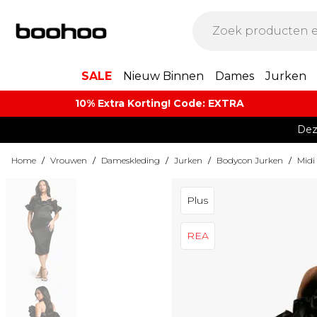
SALE
Nieuw Binnen
Dames
Jurken
10% Extra Korting! Code: EXTRA​
Dez
Home
/
Vrouwen
/
Dameskleding
/
Jurken
/
Bodycon Jurken
/
Midi
Plus
REA