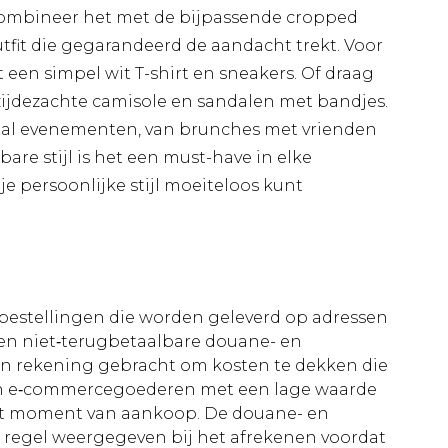
Combineer het met de bijpassende cropped
tfit die gegarandeerd de aandacht trekt. Voor
 een simpel wit T-shirt en sneakers. Of draag
zijdezachte camisole en sandalen met bandjes.
asual evenementen, van brunches met vrienden
are stijl is het een must-have in elke
e persoonlijke stijl moeiteloos kunt
le bestellingen die worden geleverd op adressen
n niet‑terugbetaalbare douane- en
 in rekening gebracht om kosten te dekken die
an e‑commercegoederen met een lage waarde
et moment van aankoop. De douane- en
e regel weergegeven bij het afrekenen voordat