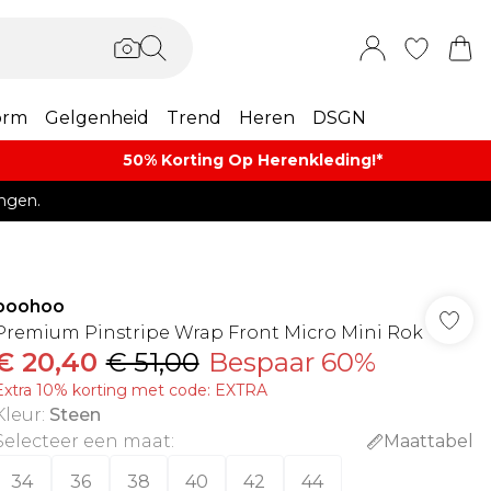
orm
Gelgenheid
Trend
Heren
DSGN
50% Korting Op Herenkleding​!*​
ngen.
boohoo
Premium Pinstripe Wrap Front Micro Mini Rok
€ 20,40
€ 51,00
Bespaar 60%
Extra 10% korting met code: EXTRA
Kleur
:
Steen
Selecteer een maat
:
Maattabel
34
36
38
40
42
44