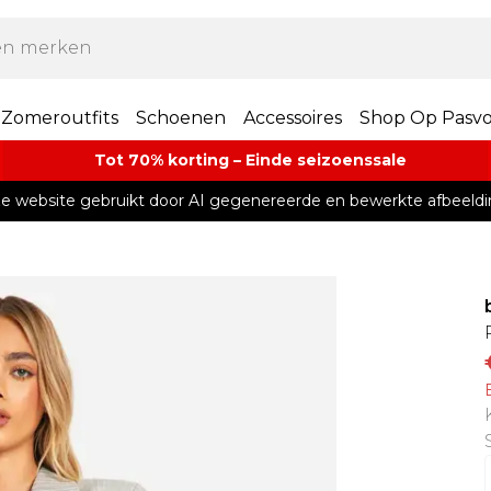
Zomeroutfits
Schoenen
Accessoires
Shop Op Pasv
Tot 70% korting – Einde seizoenssale
e website gebruikt door AI gegenereerde en bewerkte afbeeldi