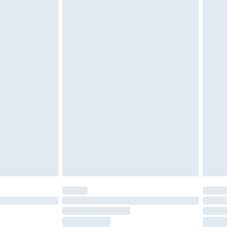
moeten ongedragen en ongewassen zijn met
igd. Schoenen moeten ook binnenshuis worden
 zoals beddengoed, matrassen, toppers en
en in de originele, ongeopende verpakking
w wettelijke rechten.
leid te bekijken.