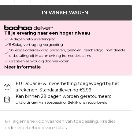
IN WINKELWAGEN
Til je ervaring naar een hoger niveau
14 dagen retourverlenging
5 €/dag vertraging vergoeding
Volledige orderdekking (verloren, gestolen, beschadigd) met directe
uitbetaling bij in aanmerking komende claims
Gratis en eenvoudig doorverkopen
Meer informatie
EU Douane- & Invoerheffing toegevoegd bij het
afrekenen. Standaardlevering €5.99
Kan binnen 28 dagen worden geretourneerd
Uitsluitingen van toepassing.
Bekijk ons
retourbeleid
18+, algemene voorwaarden van toepassing. Krediet
onder voorbehoud van status