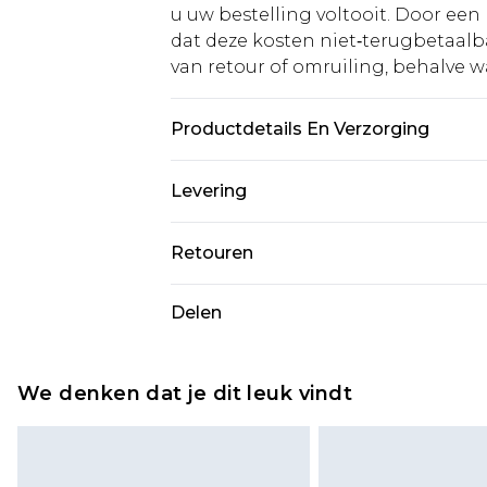
u uw bestelling voltooit. Door een 
dat deze kosten niet‑terugbetaalba
van retour of omruiling, behalve waa
Productdetails En Verzorging
100% Polyester. Voering: 100% Poly
Levering
draagt UK maat 10
Standaardlevering Nederland
Retouren
Tot 5 werkdagen
Is er iets niet helemaal in orde? U
Delen
Expressdienst Nederland
om iets terug te sturen.
Tot 2 werkdagen
Houd er rekening mee dat er een 
wordt gebracht op uw terugbetal
We denken dat je dit leuk vindt
Let op, we kunnen geen restituti
cosmetica, piercingsieraden, sekssp
hygiënezegel niet op zijn plaats zit