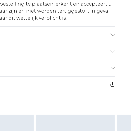
bestelling te plaatsen, erkent en accepteert u
ar zijn en niet worden teruggestort in geval
r dit wettelijk verplicht is.
ester. Was met vergelijkbare kleuren. Model
€5.99
 heeft 21 dagen vanaf de dag dat u het ontvangt
€14.99
retourkosten van €7 per pakket in mindering
ingsbedrag.
es aanbieden voor modieuze gezichtsmaskers,
eeltjes, en badkleding of lingerie als de
 of is verbroken.