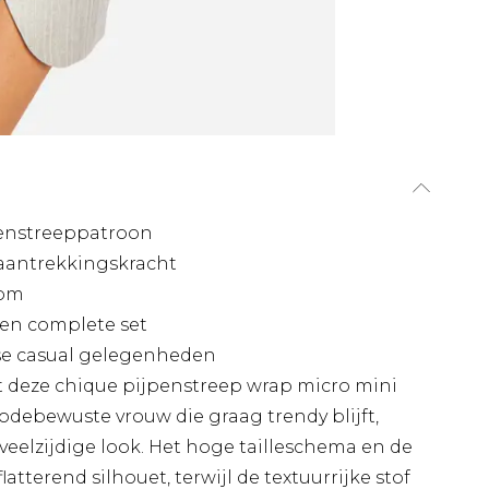
penstreeppatroon
e aantrekkingskracht
oom
een complete set
erse casual gelegenheden
 deze chique pijpenstreep wrap micro mini
odebewuste vrouw die graag trendy blijft,
veelzijdige look. Het hoge tailleschema en de
tterend silhouet, terwijl de textuurrijke stof