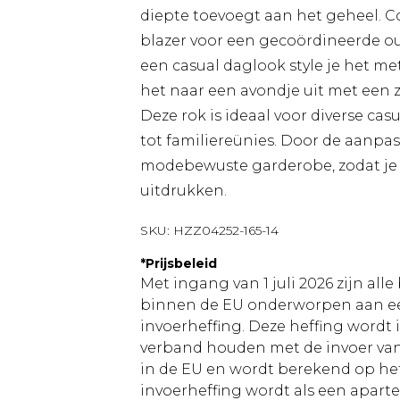
diepte toevoegt aan het geheel. 
blazer voor een gecoördineerde ou
een casual daglook style je het met
het naar een avondje uit met een 
Deze rok is ideaal voor diverse c
tot familiereünies. Door de aanpasb
modebewuste garderobe, zodat je j
uitdrukken.
SKU:
HZZ04252-165-14
*
Prijsbeleid
Met ingang van 1 juli 2026 zijn al
binnen de EU onderworpen aan ee
invoerheffing. Deze heffing wordt
verband houden met de invoer v
in de EU en wordt berekend op h
invoerheffing wordt als een apart