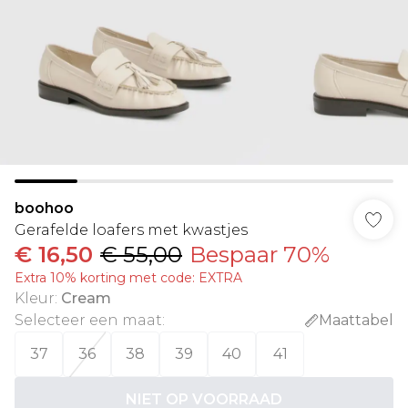
boohoo
Gerafelde loafers met kwastjes
€ 16,50
€ 55,00
Bespaar 70%
Extra 10% korting met code: EXTRA
Kleur
:
Cream
Selecteer een maat
:
Maattabel
37
36
38
39
40
41
NIET OP VOORRAAD