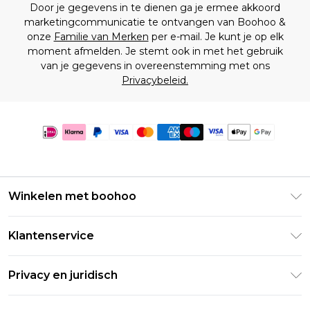
Door je gegevens in te dienen ga je ermee akkoord
marketingcommunicatie te ontvangen van Boohoo &
onze
Familie van Merken
per e-mail. Je kunt je op elk
moment afmelden. Je stemt ook in met het gebruik
van je gegevens in overeenstemming met ons
Privacybeleid.
Winkelen met boohoo
Klarna
Klantenservice
Clearpay
Retourneer uw bestelling
Studentenkorting - Student Beans
Privacy en juridisch
Veelgestelde vragen
Studentenkorting - UNiDAYS
Privacybeleid