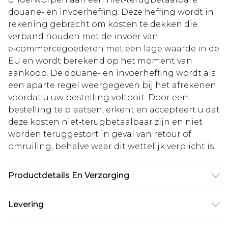
douane- en invoerheffing. Deze heffing wordt in
rekening gebracht om kosten te dekken die
verband houden met de invoer van
e‑commercegoederen met een lage waarde in de
EU en wordt berekend op het moment van
aankoop. De douane- en invoerheffing wordt als
een aparte regel weergegeven bij het afrekenen
voordat u uw bestelling voltooit. Door een
bestelling te plaatsen, erkent en accepteert u dat
deze kosten niet‑terugbetaalbaar zijn en niet
worden teruggestort in geval van retour of
omruiling, behalve waar dit wettelijk verplicht is.
Productdetails En Verzorging
Zool: 100% thermoplastisch polyurethaan,
Levering
Bovenwerk: 100% polyurethaan, Binnenwerk:
100% polyurethaan