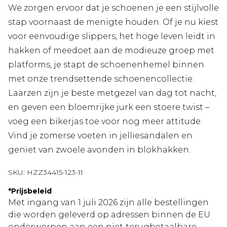
We zorgen ervoor dat je schoenen je een stijlvolle
stap voornaast de menigte houden. Of je nu kiest
voor eenvoudige slippers, het hoge leven leidt in
hakken of meedoet aan de modieuze groep met
platforms, je stapt de schoenenhemel binnen
met onze trendsettende schoenencollectie.
Laarzen zijn je beste metgezel van dag tot nacht,
en geven een bloemrijke jurk een stoere twist –
voeg een bikerjas toe voor nog meer attitude.
Vind je zomerse voeten in jelliesandalen en
geniet van zwoele avonden in blokhakken.
SKU:
HZZ34415-123-11
*
Prijsbeleid
Met ingang van 1 juli 2026 zijn alle bestellingen
die worden geleverd op adressen binnen de EU
onderworpen aan een niet‑terugbetaalbare