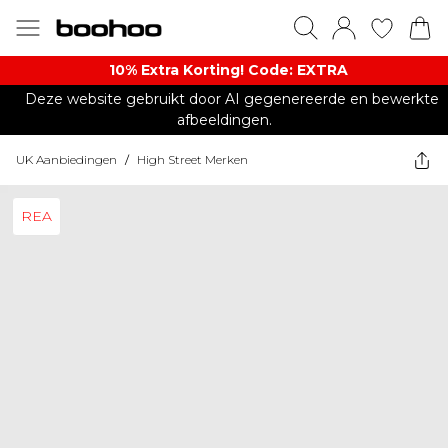
10% Extra Korting! Code: EXTRA​
Deze website gebruikt door AI gegenereerde en bewerkte
afbeeldingen.
UK Aanbiedingen
/
High Street Merken
REA