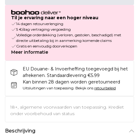
Til je ervaring naar een hoger niveau
14 dagen retourverlenging
5 €/dag vertraging vergoeding
Volledige orderdekking (verloren, gestolen, beschadigd) met
directe uitbetaling bij in aanmerking komende claims
Gratis en eenvoudig doorverkopen
Meer informatie
EU Douane- & Invoerheffing toegevoegd bij het
afrekenen. Standaardlevering €5.99
Kan binnen 28 dagen worden geretourneerd
Uitsluitingen van toepassing.
Bekijk ons
retourbeleid
18+, algemene voorwaarden van toepassing. Krediet
onder voorbehoud van status
Beschrijving