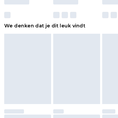
Huishoudelijke artikelen, zoals beddengoed,
matrassen, toppers en kussens, moeten
ongebruikt zijn en in de originele, ongeopende
We denken dat je dit leuk vindt
verpakking zitten. Dit heeft geen invloed op uw
wettelijke rechten.
Klik
hier
om ons volledige retourbeleid te
bekijken.