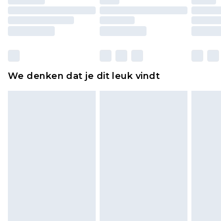
originele labels eraan bevestigd. Schoenen
moeten ook binnenshuis worden gepast.
Huishoudelijke artikelen, zoals beddengoed,
matrassen, toppers en kussens, moeten
ongebruikt zijn en in de originele, ongeopende
We denken dat je dit leuk vindt
verpakking zitten. Dit heeft geen invloed op uw
wettelijke rechten.
Klik
hier
om ons volledige retourbeleid te
bekijken.