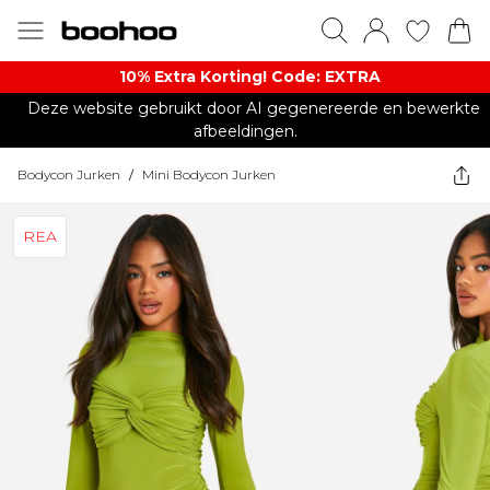
10% Extra Korting! Code: EXTRA​
Deze website gebruikt door AI gegenereerde en bewerkte
afbeeldingen.
Bodycon Jurken
/
Mini Bodycon Jurken
REA