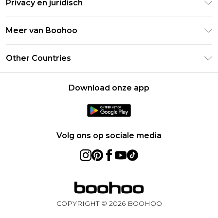
Privacy en juridisch
Veelgestelde vragen
Studentenkorting - UNiDAYS
Privacybeleid
Leveringsinformatie
Meer van Boohoo
Boohoo App
Algemene voorwaarden
Retourinformatie
Maatgids
Verklaring over moderne slavernij
Over cookies
Other Countries
Neem contact met ons op
Carrières bij Boohoo
Gebruiksvoorwaarden
United States
Producten
Download onze app
France
Ireland
Netherlands
Volg ons op sociale media
Australia
Sweden
Germany
COPYRIGHT ©
2026
BOOHOO