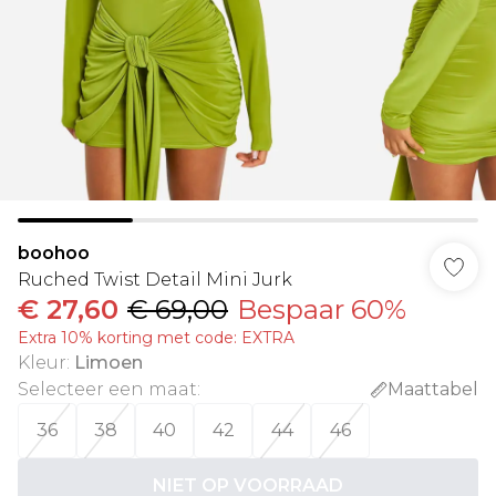
boohoo
Ruched Twist Detail Mini Jurk
€ 27,60
€ 69,00
Bespaar 60%
Extra 10% korting met code: EXTRA
Kleur
:
Limoen
Selecteer een maat
:
Maattabel
36
38
40
42
44
46
NIET OP VOORRAAD