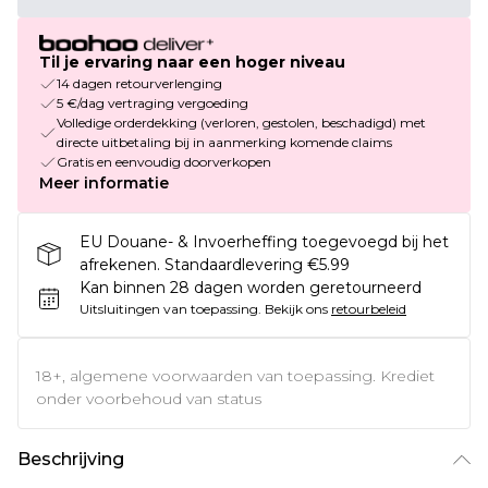
Til je ervaring naar een hoger niveau
14 dagen retourverlenging
5 €/dag vertraging vergoeding
Volledige orderdekking (verloren, gestolen, beschadigd) met
directe uitbetaling bij in aanmerking komende claims
Gratis en eenvoudig doorverkopen
Meer informatie
EU Douane- & Invoerheffing toegevoegd bij het
afrekenen. Standaardlevering €5.99
Kan binnen 28 dagen worden geretourneerd
Uitsluitingen van toepassing.
Bekijk ons
retourbeleid
18+, algemene voorwaarden van toepassing. Krediet
onder voorbehoud van status
Beschrijving