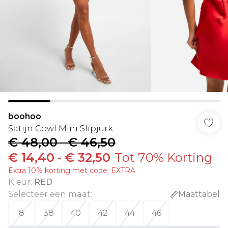
boohoo
Satijn Cowl Mini Slipjurk
€ 48,00
-
€ 46,50
€ 14,40
-
€ 32,50
Tot 70% Korting
Extra 10% korting met code: EXTRA
Kleur
:
RED
Selecteer een maat
:
Maattabel
8
38
40
42
44
46