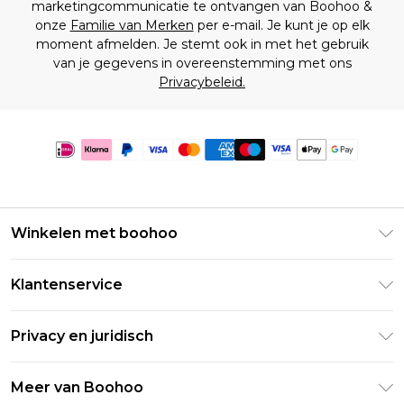
marketingcommunicatie te ontvangen van Boohoo &
onze
Familie van Merken
per e-mail. Je kunt je op elk
moment afmelden. Je stemt ook in met het gebruik
van je gegevens in overeenstemming met ons
Privacybeleid.
Winkelen met boohoo
Klarna
Klantenservice
Clearpay
Retourneer uw bestelling
Studentenkorting - Student Beans
Privacy en juridisch
Veelgestelde vragen
Studentenkorting - UNiDAYS
Privacybeleid
Leveringsinformatie
Meer van Boohoo
Boohoo App