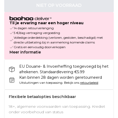
NIET OP VOORRAAD
Til je ervaring naar een hoger niveau
14 dagen retourverlenging
5 €/dag vertraging vergoeding
Volledige orderdekking (verloren, gestolen, beschadigd) met
directe uitbetaling bij in aanmerking komende claims
Gratis en eenvoudig doorverkopen
Meer informatie
EU Douane- & Invoerheffing toegevoegd bij het
afrekenen. Standaardlevering €5.99
Kan binnen 28 dagen worden geretourneerd
Uitsluitingen van toepassing.
Bekijk ons
retourbeleid
Flexibele betaalopties beschikbaar
18+, algemene voorwaarden van toepassing. Krediet
onder voorbehoud van status