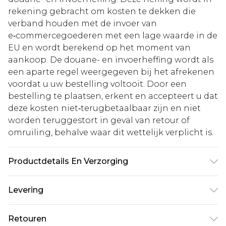
rekening gebracht om kosten te dekken die
verband houden met de invoer van
e‑commercegoederen met een lage waarde in de
EU en wordt berekend op het moment van
aankoop. De douane- en invoerheffing wordt als
een aparte regel weergegeven bij het afrekenen
voordat u uw bestelling voltooit. Door een
bestelling te plaatsen, erkent en accepteert u dat
deze kosten niet‑terugbetaalbaar zijn en niet
worden teruggestort in geval van retour of
omruiling, behalve waar dit wettelijk verplicht is.
Productdetails En Verzorging
MAIN:100%POLYESTER
Levering
VOERING:100%POLYESTER, MODEL DRAAGT UK
MAAT 10, MACHINEWASBAAR
Standaardlevering Nederland
€5.99
Retouren