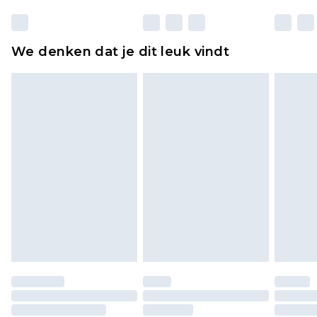
matrassen, toppers en kussens, moeten
ongebruikt zijn en in de originele, ongeopende
We denken dat je dit leuk vindt
verpakking zitten. Dit heeft geen invloed op uw
wettelijke rechten.
Klik
hier
om ons volledige retourbeleid te
bekijken.