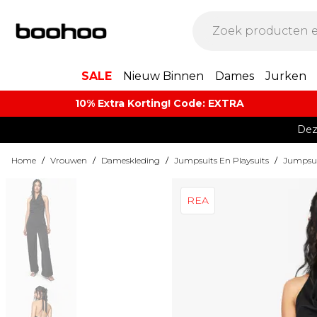
SALE
Nieuw Binnen
Dames
Jurken
10% Extra Korting! Code: EXTRA​
Dez
Home
/
Vrouwen
/
Dameskleding
/
Jumpsuits En Playsuits
/
Jumpsui
REA