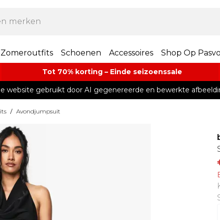
Zomeroutfits
Schoenen
Accessoires
Shop Op Pasv
Tot 70% korting – Einde seizoenssale
e website gebruikt door AI gegenereerde en bewerkte afbeeldi
ts
/
Avondjumpsuit