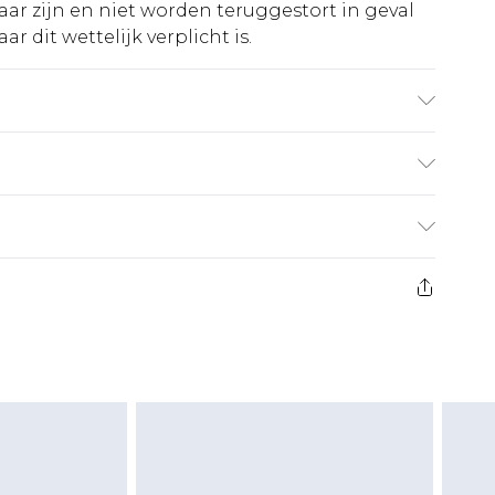
ar zijn en niet worden teruggestort in geval
r dit wettelijk verplicht is.
el draagt UK maat 10.
€5.99
 heeft 21 dagen vanaf de dag dat u het ontvangt
€14.99
retourkosten van €7 per pakket in mindering
ingsbedrag.
es aanbieden voor modieuze gezichtsmaskers,
eeltjes, en badkleding of lingerie als de
 of is verbroken.
moeten ongedragen en ongewassen zijn met