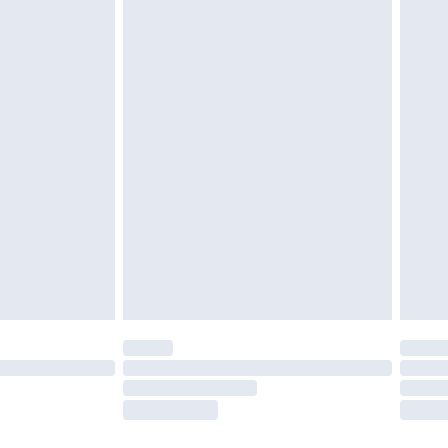
igd. Schoenen moeten ook binnenshuis worden
 zoals beddengoed, matrassen, toppers en
en in de originele, ongeopende verpakking
w wettelijke rechten.
leid te bekijken.