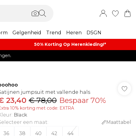
orm
Gelgenheid
Trend
Heren
DSGN
50% Korting Op Herenkleding​!*​
ngen.
boohoo
Satijnen jumpsuit met vallende hals
€ 23,40
€ 78,00
Bespaar 70%
Extra 10% korting met code: EXTRA
Kleur
:
Black
Selecteer een maat
:
Maattabel
36
38
40
42
44