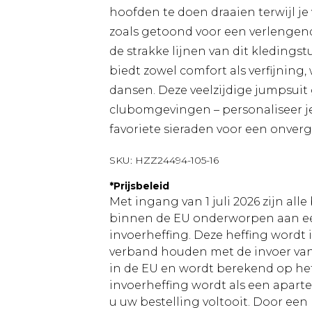
hoofden te doen draaien terwijl 
zoals getoond voor een verlengend
de strakke lijnen van dit kledings
biedt zowel comfort als verfijning,
dansen. Deze veelzijdige jumpsuit
clubomgevingen – personaliseer je
favoriete sieraden voor een onverg
SKU:
HZZ24494-105-16
*
Prijsbeleid
Met ingang van 1 juli 2026 zijn al
binnen de EU onderworpen aan ee
invoerheffing. Deze heffing wordt
verband houden met de invoer v
in de EU en wordt berekend op h
invoerheffing wordt als een apart
u uw bestelling voltooit. Door een 