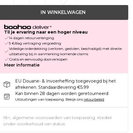
IN WINKELWAGEN
Til je ervaring naar een hoger niveau
14 dagen retourverlenging
5 €/dag vertraging vergoeding
Volledige orderdekking (verloren, gestolen, beschadigd) met directe
uitbetaling bij in aanmerking komende claims
Gratis en eenvoudig doorverkopen
Meer informatie
EU Douane- & Invoerheffing toegevoegd bij het
afrekenen. Standaardlevering €5.99
Kan binnen 28 dagen worden geretourneerd
Uitsluitingen van toepassing.
Bekijk ons
retourbeleid
18+, algemene voorwaarden van toepassing. Krediet
onder voorbehoud van status