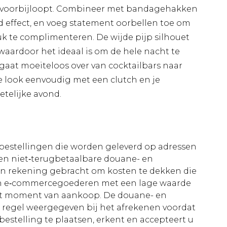
je voorbijloopt. Combineer met bandagehakken
 effect, en voeg statement oorbellen toe om
tuk te complimenteren. De wijde pijp silhouet
 waardoor het ideaal is om de hele nacht te
 gaat moeiteloos over van cocktailbars naar
 look eenvoudig met een clutch en je
etelijke avond.
le bestellingen die worden geleverd op adressen
n niet‑terugbetaalbare douane- en
 in rekening gebracht om kosten te dekken die
an e‑commercegoederen met een lage waarde
et moment van aankoop. De douane- en
e regel weergegeven bij het afrekenen voordat
bestelling te plaatsen, erkent en accepteert u