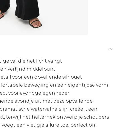
ige val die het licht vangt
een verfijnd middelpunt
tail voor een opvallende silhouet
fortabele beweging en een eigentijdse vorm
rfect voor avondgelegenheden
gende avondje uit met deze opvallende
dramatische watervalhalslijn creëert een
kt, terwijl het halternek ontwerp je schouders
voegt een vleugje allure toe, perfect om