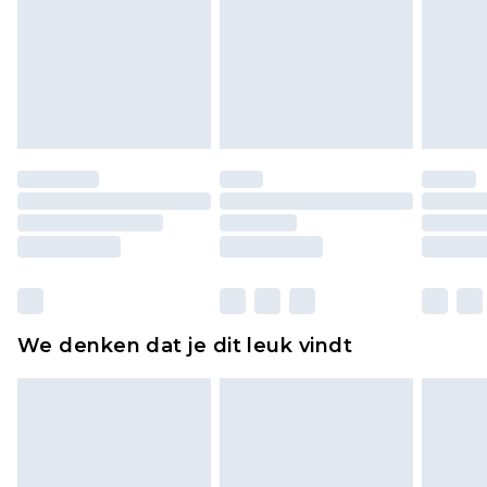
voor modieuze gezichtsmaskers, cosmetica,
piercingsieraden, seksspeeltjes, en badkleding of
lingerie als de hygiënezegel niet op zijn plaats zit
of is verbroken.
Schoenen en/of kledingstukken moeten
ongedragen en ongewassen zijn met de
originele labels eraan bevestigd. Schoenen
moeten ook binnenshuis worden gepast.
Huishoudelijke artikelen, zoals beddengoed,
matrassen, toppers en kussens, moeten
ongebruikt zijn en in de originele, ongeopende
We denken dat je dit leuk vindt
verpakking zitten. Dit heeft geen invloed op uw
wettelijke rechten.
Klik
hier
om ons volledige retourbeleid te
bekijken.