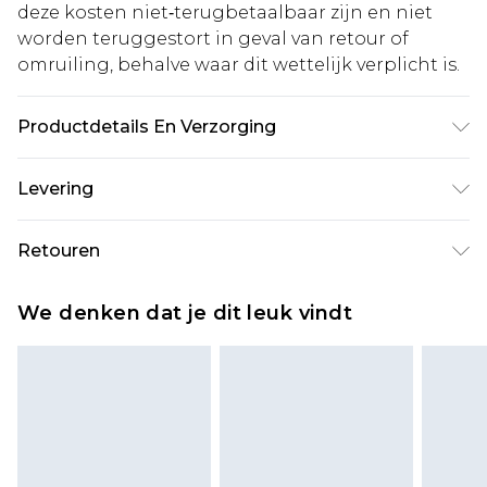
deze kosten niet‑terugbetaalbaar zijn en niet
worden teruggestort in geval van retour of
omruiling, behalve waar dit wettelijk verplicht is.
Productdetails En Verzorging
Base: 100% Polyester Machine wash. Model wears
Levering
size 10.
Standaardlevering Nederland
€5.99
Retouren
Tot 5 werkdagen
Is er iets niet helemaal in orde? U heeft 21 dagen
Expressdienst Nederland
€14.99
We denken dat je dit leuk vindt
vanaf de dag dat u het ontvangt om iets terug te
Tot 2 werkdagen
sturen.
Houd er rekening mee dat er een retourkosten
van €7 per pakket in mindering wordt gebracht
op uw terugbetalingsbedrag.
Let op, we kunnen geen restituties aanbieden