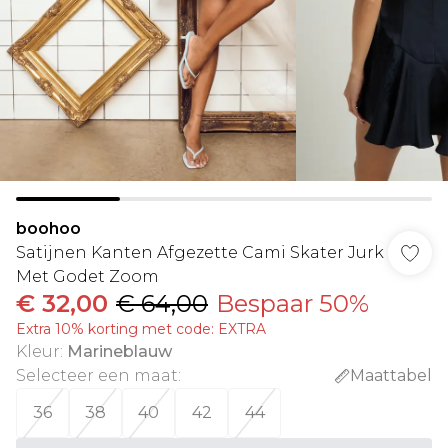
boohoo
Satijnen Kanten Afgezette Cami Skater Jurk
Met Godet Zoom
€ 32,00
€ 64,00
Bespaar 50%
Extra 10% korting met code: EXTRA
Kleur
:
Marineblauw
Selecteer een maat
:
Maattabel
36
38
40
42
44