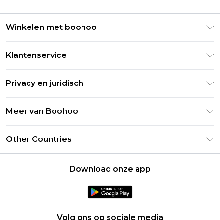
Winkelen met boohoo
Klarna
Klantenservice
Clearpay
Retourneer uw bestelling
Studentenkorting - Student Beans
Privacy en juridisch
Veelgestelde vragen
Studentenkorting - UNiDAYS
Privacybeleid
Leveringsinformatie
Meer van Boohoo
Boohoo App
Algemene voorwaarden
Retourinformatie
Maatgids
Verklaring over moderne slavernij
Over cookies
Other Countries
Neem contact met ons op
Carrières bij Boohoo
Gebruiksvoorwaarden
United States
Producten
Download onze app
France
Ireland
Netherlands
Volg ons op sociale media