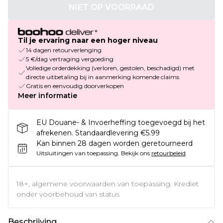
NIET OP VOORRAAD
Til je ervaring naar een hoger niveau
14 dagen retourverlenging
5 €/dag vertraging vergoeding
Volledige orderdekking (verloren, gestolen, beschadigd) met
directe uitbetaling bij in aanmerking komende claims
Gratis en eenvoudig doorverkopen
Meer informatie
EU Douane- & Invoerheffing toegevoegd bij het
afrekenen. Standaardlevering €5.99
Kan binnen 28 dagen worden geretourneerd
Uitsluitingen van toepassing.
Bekijk ons
retourbeleid
18+, algemene voorwaarden van toepassing. Krediet
onder voorbehoud van status
Beschrijving