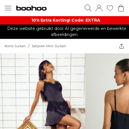
10% Extra Korting! Code: EXTRA​
Deze website gebruikt door AI gegenereerde en bewerkte
afbeeldingen.
Korte Jurken
/
Satijnen Mini-Jurken