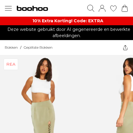
10% Extra Korting! Code: EXTRA​
Deze website gebruikt door AI gegenereerde en bewerkte
afbeeldingen.
Rokken
/
Geplitste Rokken
REA