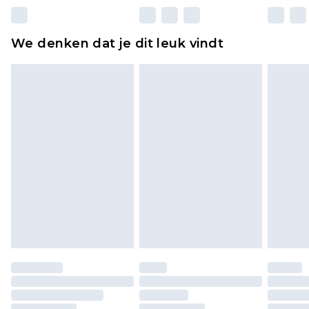
matrassen, toppers en kussens, moeten
ongebruikt zijn en in de originele, ongeopende
We denken dat je dit leuk vindt
verpakking zitten. Dit heeft geen invloed op uw
wettelijke rechten.
Klik
hier
om ons volledige retourbeleid te
bekijken.