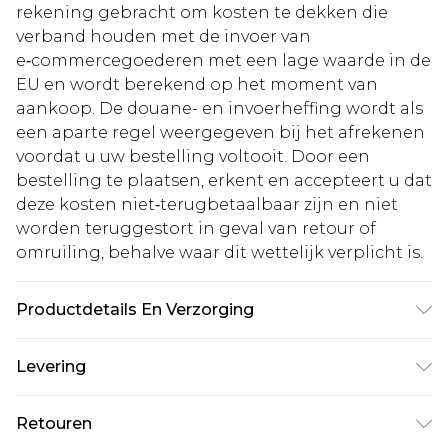
rekening gebracht om kosten te dekken die
verband houden met de invoer van
e‑commercegoederen met een lage waarde in de
EU en wordt berekend op het moment van
aankoop. De douane- en invoerheffing wordt als
een aparte regel weergegeven bij het afrekenen
voordat u uw bestelling voltooit. Door een
bestelling te plaatsen, erkent en accepteert u dat
deze kosten niet‑terugbetaalbaar zijn en niet
worden teruggestort in geval van retour of
omruiling, behalve waar dit wettelijk verplicht is.
Productdetails En Verzorging
100% Polyester. Wash with similar colours. Model
Levering
wears UK size 10
Standaardlevering Nederland
€5.99
Retouren
Tot 5 werkdagen