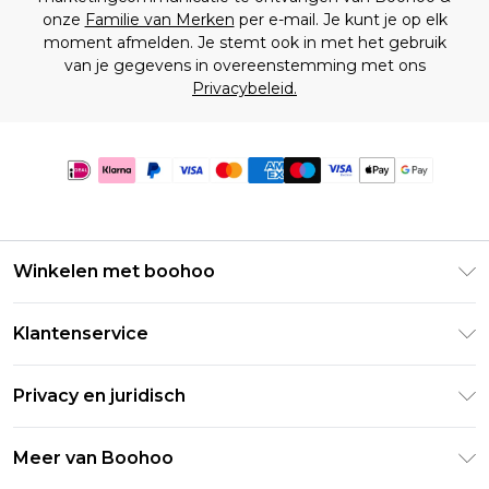
onze
Familie van Merken
per e-mail. Je kunt je op elk
moment afmelden. Je stemt ook in met het gebruik
van je gegevens in overeenstemming met ons
Privacybeleid.
Winkelen met boohoo
Klarna
Klantenservice
Clearpay
Retourneer uw bestelling
Studentenkorting - Student Beans
Privacy en juridisch
Veelgestelde vragen
Studentenkorting - UNiDAYS
Privacybeleid
Leveringsinformatie
Meer van Boohoo
Boohoo App
Algemene voorwaarden
Retourinformatie