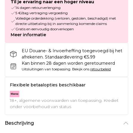
Til je ervaring naar een hoger niveau
14 dagen retourverlenging
5 €/dag vertraging vergoeding
Volledige orderdekking (verloren, gestolen, beschadigd) met
directe uitbetaling bij in aanmerking komende claims
Gratis en eenvoudig doorverkopen
Meer informatie
EU Douane- & Invoerheffing toegevoegd bij het
afrekenen. Standaardlevering €5.99
Kan binnen 28 dagen worden geretourneerd
Uitsluitingen van toepassing.
Bekijk ons
retourbeleid
Flexibele betaalopties beschikbaar
18+, algemene voorwaarden van toepassing. Krediet
onder voorbehoud van status
Beschrijving