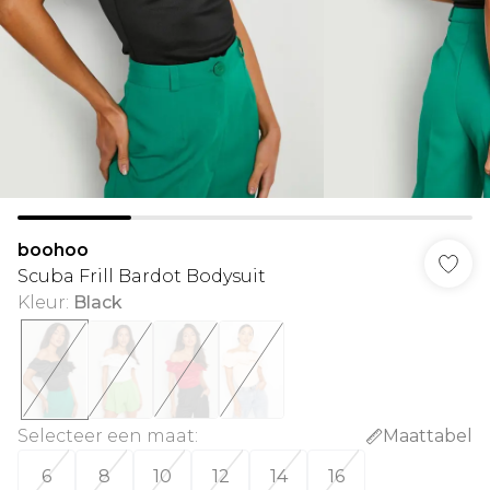
boohoo
Scuba Frill Bardot Bodysuit
Kleur
:
Black
Selecteer een maat
:
Maattabel
6
8
10
12
14
16