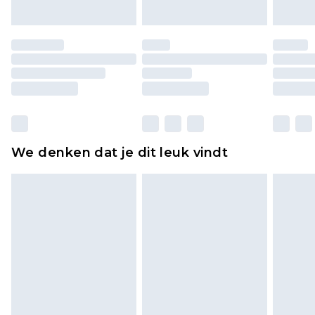
of is verbroken.
Schoenen en/of kledingstukken moeten
ongedragen en ongewassen zijn met de
originele labels eraan bevestigd. Schoenen
moeten ook binnenshuis worden gepast.
Huishoudelijke artikelen, zoals beddengoed,
matrassen, toppers en kussens, moeten
ongebruikt zijn en in de originele, ongeopende
We denken dat je dit leuk vindt
verpakking zitten. Dit heeft geen invloed op uw
wettelijke rechten.
Klik
hier
om ons volledige retourbeleid te
bekijken.