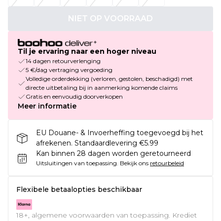
NIET OP VOORRAAD
Til je ervaring naar een hoger niveau
14 dagen retourverlenging
5 €/dag vertraging vergoeding
Volledige orderdekking (verloren, gestolen, beschadigd) met
directe uitbetaling bij in aanmerking komende claims
Gratis en eenvoudig doorverkopen
Meer informatie
EU Douane- & Invoerheffing toegevoegd bij het
afrekenen. Standaardlevering €5.99
Kan binnen 28 dagen worden geretourneerd
Uitsluitingen van toepassing.
Bekijk ons
retourbeleid
Flexibele betaalopties beschikbaar
18+, algemene voorwaarden van toepassing. Krediet