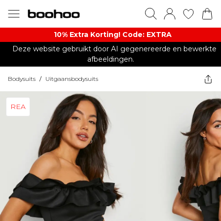
10% Extra Korting! Code: EXTRA​
Deze website gebruikt door AI gegenereerde en bewerkte
afbeeldingen.
Bodysuits
/
Uitgaansbodysuits
REA