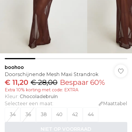
boohoo
Doorschijnende Mesh Maxi Strandrok
€ 11,20
€ 28,00
Bespaar 60%
Extra 10% korting met code: EXTRA
Kleur
:
Chocoladebruin
Selecteer een maat
:
Maattabel
34
36
38
40
42
44
NIET OP VOORRAAD