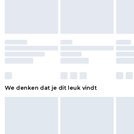
piercingsieraden, seksspeeltjes, en badkleding of
lingerie als de hygiënezegel niet op zijn plaats zit
of is verbroken.
Schoenen en/of kledingstukken moeten
ongedragen en ongewassen zijn met de
originele labels eraan bevestigd. Schoenen
moeten ook binnenshuis worden gepast.
Huishoudelijke artikelen, zoals beddengoed,
matrassen, toppers en kussens, moeten
ongebruikt zijn en in de originele, ongeopende
We denken dat je dit leuk vindt
verpakking zitten. Dit heeft geen invloed op uw
wettelijke rechten.
Klik
hier
om ons volledige retourbeleid te
bekijken.