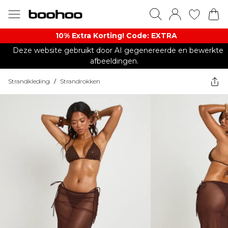
10% Extra Korting! Code: EXTRA​
Deze website gebruikt door AI gegenereerde en bewerkte
afbeeldingen.
Strandkleding
/
Strandrokken