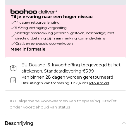
Til je ervaring naar een hoger niveau
14 dagen retourverlenging
5 €/dag vertraging vergoeding
Volledige orderdekking (verloren, gestolen, beschadigd) met
directe uitbetaling bij in aanmerking komende claims
Gratis en eenvoudig doorverkopen
Meer informatie
EU Douane- & Invoerheffing toegevoegd bij het
afrekenen. Standaardlevering €5.99
Kan binnen 28 dagen worden geretourneerd
Uitsluitingen van toepassing.
Bekijk ons
retourbeleid
18+, algemene voorwaarden van toepassing. Krediet
onder voorbehoud van status
Beschrijving