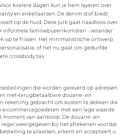
Voor koelere dagen kun je hem layeren over
anty en enkellaarzen. De denim stof biedt
voelt op de huid. Deze jurk gaat naadloos over
 informele familiebijeenkomsten - verander
k op te frissen. Het minimalistische ontwerp
personalisatie, of het nu gaat om gedurfde
iete crossbody tas.
le bestellingen die worden geleverd op adressen
n niet‑terugbetaalbare douane- en
 in rekening gebracht om kosten te dekken die
an e‑commercegoederen met een lage waarde
et moment van aankoop. De douane- en
e regel weergegeven bij het afrekenen voordat
bestelling te plaatsen, erkent en accepteert u