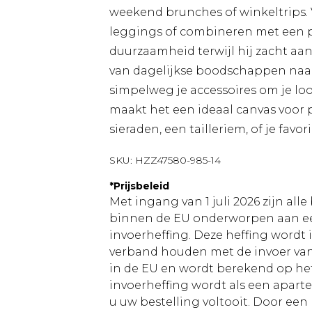
weekend brunches of winkeltrips. 
leggings of combineren met een p
duurzaamheid terwijl hij zacht aan
van dagelijkse boodschappen naar
simpelweg je accessoires om je loo
maakt het een ideaal canvas voor 
sieraden, een tailleriem, of je favor
SKU:
HZZ47580-985-14
*
Prijsbeleid
Met ingang van 1 juli 2026 zijn al
binnen de EU onderworpen aan ee
invoerheffing. Deze heffing wordt
verband houden met de invoer v
in de EU en wordt berekend op h
invoerheffing wordt als een apart
u uw bestelling voltooit. Door een 