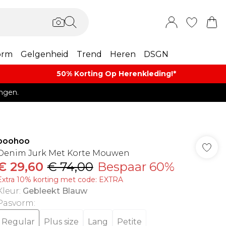
orm
Gelgenheid
Trend
Heren
DSGN
50% Korting Op Herenkleding​!*​
ngen.
boohoo
Denim Jurk Met Korte Mouwen
€ 29,60
€ 74,00
Bespaar 60%
Extra 10% korting met code: EXTRA
Kleur
:
Gebleekt Blauw
Pasvorm
:
Regular
Plus size
Lang
Petite