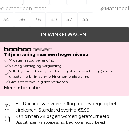
Selecteer een maat
:
Maattabel
34
36
38
40
42
44
IN WINKELWAGEN
Til je ervaring naar een hoger niveau
14 dagen retourverlenging
5 €/dag vertraging vergoeding
Volledige orderdekking (verloren, gestolen, beschadigd) met directe
uitbetaling bij in aanmerking komende claims
Gratis en eenvoudig doorverkopen
Meer informatie
EU Douane- & Invoerheffing toegevoegd bij het
afrekenen. Standaardlevering €5.99
Kan binnen 28 dagen worden geretourneerd
Uitsluitingen van toepassing.
Bekijk ons
retourbeleid