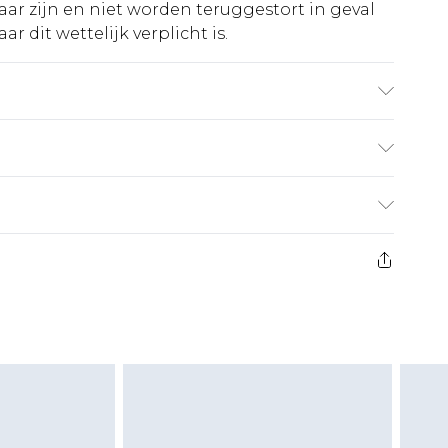
ar zijn en niet worden teruggestort in geval
r dit wettelijk verplicht is.
inewasbaar. Model draagt maat 10.
€5.99
 heeft 21 dagen vanaf de dag dat u het ontvangt
€14.99
retourkosten van €7 per pakket in mindering
ingsbedrag.
es aanbieden voor modieuze gezichtsmaskers,
eeltjes, en badkleding of lingerie als de
 of is verbroken.
moeten ongedragen en ongewassen zijn met