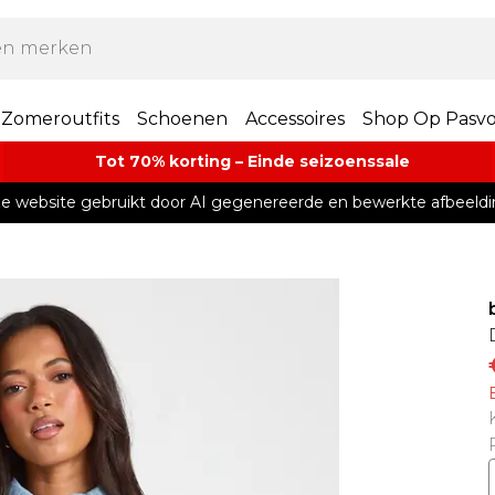
Zomeroutfits
Schoenen
Accessoires
Shop Op Pasv
Tot 70% korting – Einde seizoenssale
e website gebruikt door AI gegenereerde en bewerkte afbeeldi