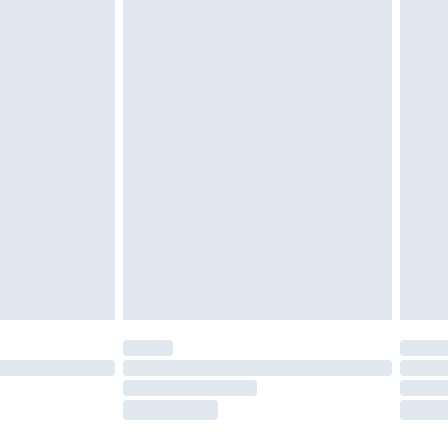
igd. Schoenen moeten ook binnenshuis worden
 zoals beddengoed, matrassen, toppers en
en in de originele, ongeopende verpakking
w wettelijke rechten.
leid te bekijken.