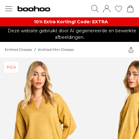
10% Extra Korting! Code: EXTRA​
Deze website gebruikt door AI gegenereerde en bewerkte
afbeeldingen.
Knitted Dresses
/
Knitted Mini Dresses
REA