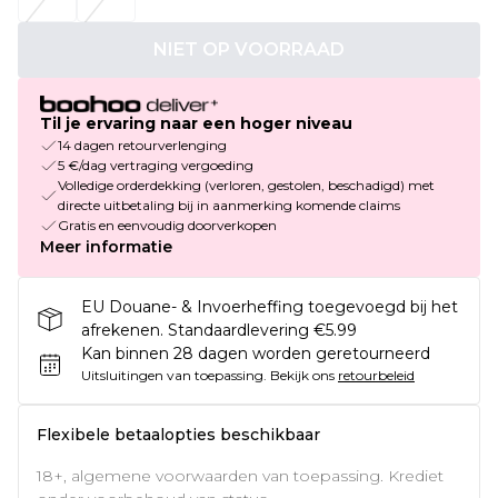
NIET OP VOORRAAD
Til je ervaring naar een hoger niveau
14 dagen retourverlenging
5 €/dag vertraging vergoeding
Volledige orderdekking (verloren, gestolen, beschadigd) met
directe uitbetaling bij in aanmerking komende claims
Gratis en eenvoudig doorverkopen
Meer informatie
EU Douane- & Invoerheffing toegevoegd bij het
afrekenen. Standaardlevering €5.99
Kan binnen 28 dagen worden geretourneerd
Uitsluitingen van toepassing.
Bekijk ons
retourbeleid
Flexibele betaalopties beschikbaar
18+, algemene voorwaarden van toepassing. Krediet