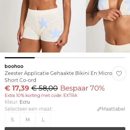
boohoo
Zeester Applicatie Gehaakte Bikini En Micro
Short Co-ord
€ 17,39
€ 58,00
Bespaar 70%
Extra 10% korting met code: EXTRA
Kleur
:
Ecru
Selecteer een maat
:
Maattabel
S
M
L