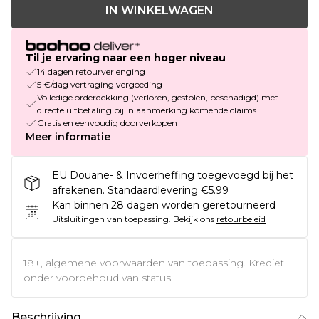
IN WINKELWAGEN
Til je ervaring naar een hoger niveau
14 dagen retourverlenging
5 €/dag vertraging vergoeding
Volledige orderdekking (verloren, gestolen, beschadigd) met
directe uitbetaling bij in aanmerking komende claims
Gratis en eenvoudig doorverkopen
Meer informatie
EU Douane- & Invoerheffing toegevoegd bij het
afrekenen. Standaardlevering €5.99
Kan binnen 28 dagen worden geretourneerd
Uitsluitingen van toepassing.
Bekijk ons
retourbeleid
18+, algemene voorwaarden van toepassing. Krediet
onder voorbehoud van status
Beschrijving