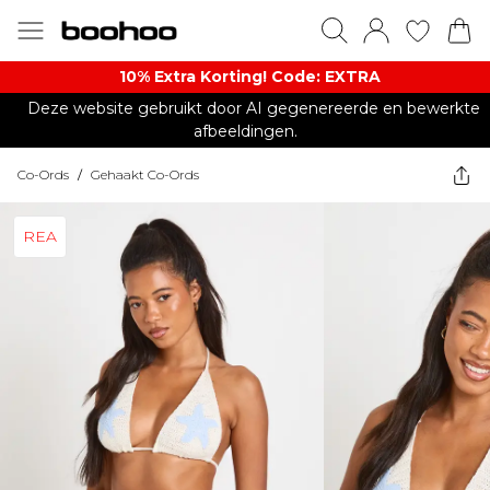
10% Extra Korting! Code: EXTRA​
Deze website gebruikt door AI gegenereerde en bewerkte
afbeeldingen.
Co-Ords
/
Gehaakt Co-Ords
REA