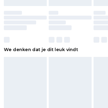
Schoenen en/of kledingstukken moeten
ongedragen en ongewassen zijn met de
originele labels eraan bevestigd. Schoenen
moeten ook binnenshuis worden gepast.
Huishoudelijke artikelen, zoals beddengoed,
matrassen, toppers en kussens, moeten
ongebruikt zijn en in de originele, ongeopende
We denken dat je dit leuk vindt
verpakking zitten. Dit heeft geen invloed op uw
wettelijke rechten.
Klik
hier
om ons volledige retourbeleid te
bekijken.