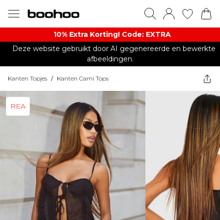
10% Extra Korting! Code: EXTRA​
Deze website gebruikt door AI gegenereerde en bewerkte
afbeeldingen.
Kanten Topjes
/
Kanten Cami Tops
REA