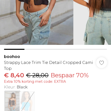
boohoo
Strappy Lace Trim Tie Detail Cropped Cami
Top
€ 8,40
€ 28,00
Bespaar 70%
Extra 10% korting met code: EXTRA
Kleur
:
Black