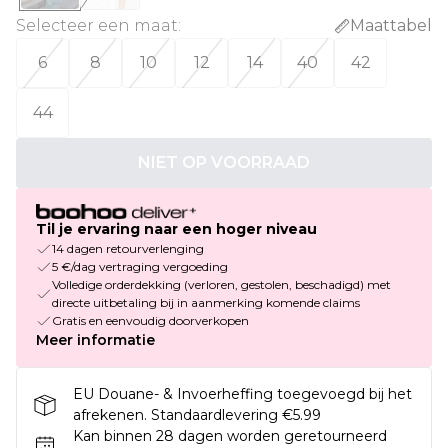
Selecteer een maat
:
Maattabel
6
8
10
12
14
40
42
44
NIET OP VOORRAAD
Til je ervaring naar een hoger niveau
14 dagen retourverlenging
5 €/dag vertraging vergoeding
Volledige orderdekking (verloren, gestolen, beschadigd) met
directe uitbetaling bij in aanmerking komende claims
Gratis en eenvoudig doorverkopen
Meer informatie
EU Douane- & Invoerheffing toegevoegd bij het
afrekenen. Standaardlevering €5.99
Kan binnen 28 dagen worden geretourneerd