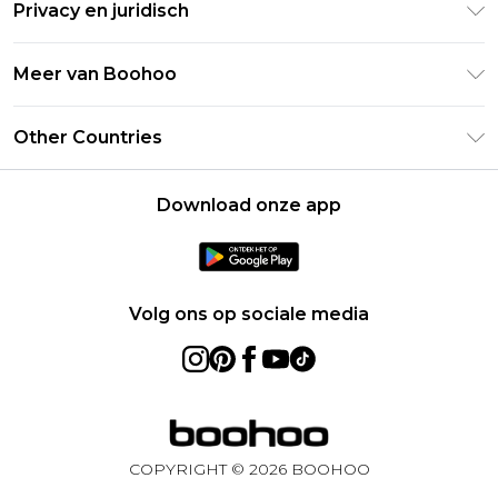
Studentenkorting - Student Beans
Privacy en juridisch
Veelgestelde vragen
Studentenkorting - UNiDAYS
Privacybeleid
Leveringsinformatie
Meer van Boohoo
Boohoo App
Algemene voorwaarden
Retourinformatie
Maatgids
Verklaring over moderne slavernij
Over cookies
Other Countries
Neem contact met ons op
Carrières bij Boohoo
Gebruiksvoorwaarden
United States
Producten
Download onze app
France
Ireland
Netherlands
Volg ons op sociale media
Australia
Sweden
Germany
COPYRIGHT ©
2026
BOOHOO