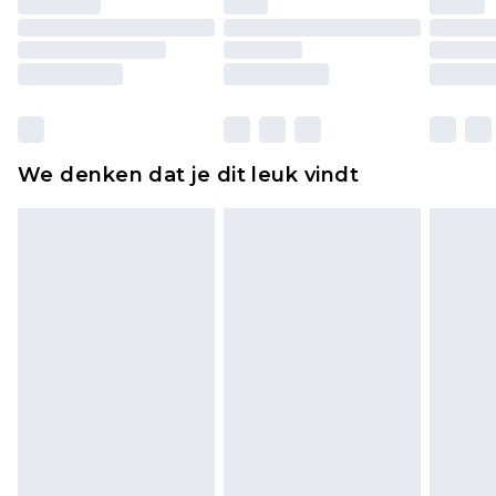
ongedragen en ongewassen zijn met de
originele labels eraan bevestigd. Schoenen
moeten ook binnenshuis worden gepast.
Huishoudelijke artikelen, zoals beddengoed,
matrassen, toppers en kussens, moeten
ongebruikt zijn en in de originele, ongeopende
We denken dat je dit leuk vindt
verpakking zitten. Dit heeft geen invloed op uw
wettelijke rechten.
Klik
hier
om ons volledige retourbeleid te
bekijken.