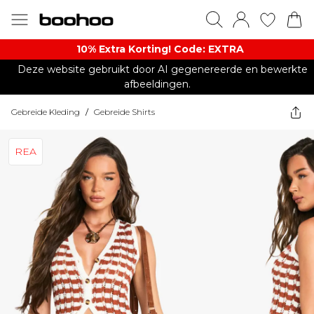
10% Extra Korting! Code: EXTRA​
Deze website gebruikt door AI gegenereerde en bewerkte
afbeeldingen.
Gebreide Kleding
/
Gebreide Shirts
REA