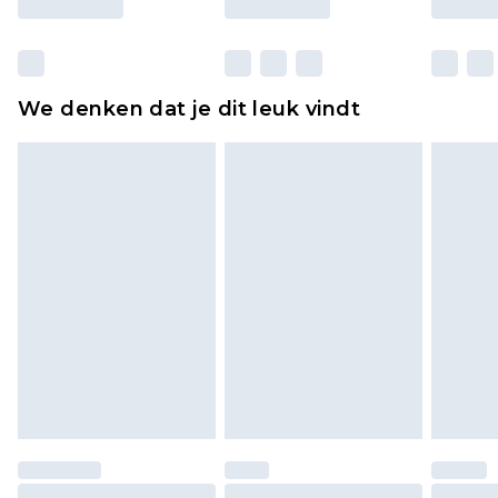
Huishoudelijke artikelen, zoals beddengoed,
matrassen, toppers en kussens, moeten
ongebruikt zijn en in de originele, ongeopende
We denken dat je dit leuk vindt
verpakking zitten. Dit heeft geen invloed op uw
wettelijke rechten.
Klik
hier
om ons volledige retourbeleid te
bekijken.