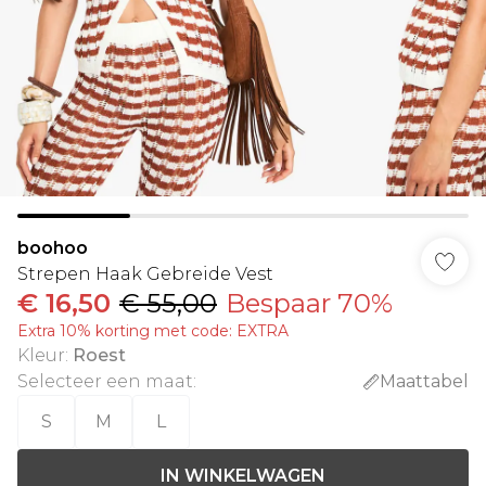
boohoo
Strepen Haak Gebreide Vest
€ 16,50
€ 55,00
Bespaar 70%
Extra 10% korting met code: EXTRA
Kleur
:
Roest
Selecteer een maat
:
Maattabel
S
M
L
IN WINKELWAGEN