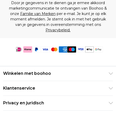
Door je gegevens in te dienen ga je ermee akkoord
marketingcommunicatie te ontvangen van Boohoo &
onze
Familie van Merken
per e-mail. Je kunt je op elk
moment afmelden. Je stemt ook in met het gebruik
van je gegevens in overeenstemming met ons
Privacybeleid.
Winkelen met boohoo
Klarna
Klantenservice
Clearpay
Retourneer uw bestelling
Studentenkorting - Student Beans
Privacy en juridisch
Veelgestelde vragen
Studentenkorting - UNiDAYS
Privacybeleid