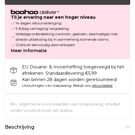
Til je ervaring naar een hoger niveau
14 dagen retourverlenging
5 €/dag vertraging vergoeding
Volledige orderdekking (verloren, gestolen, beschadigd) met
directe uitbetaling bij in aanmerking komende claims
Gratis en eenvoudig doorverkopen
Meer informatie
EU Douane- & Invoerheffing toegevoegd bij het
afrekenen. Standaardlevering €5.99
Kan binnen 28 dagen worden geretourneerd
Uitsluitingen van toepassing.
Bekijk ons
retourbeleid
18+, algemene voorwaarden van toepassing. Krediet
onder voorbehoud van status
Beschrijving