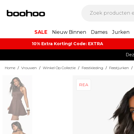
SALE
Nieuw Binnen
Dames
Jurken
10% Extra Korting! Code: EXTRA​
Dez
Home
/
Vrouwen
/
Winkel Op Collectie
/
Feestkleding
/
Feestjurken
/
REA