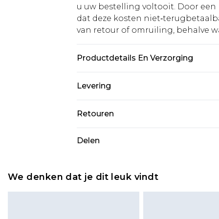
u uw bestelling voltooit. Door een 
dat deze kosten niet‑terugbetaalba
van retour of omruiling, behalve waa
Productdetails En Verzorging
100% Katoen
Levering
Standaardlevering Nederland
Retouren
Tot 5 werkdagen
Is er iets niet helemaal in orde? U
Delen
Expressdienst Nederland
om iets terug te sturen.
Tot 2 werkdagen
Houd er rekening mee dat er een 
wordt gebracht op uw terugbetal
We denken dat je dit leuk vindt
Let op, we kunnen geen restituti
cosmetica, piercingsieraden, sekssp
hygiënezegel niet op zijn plaats zit