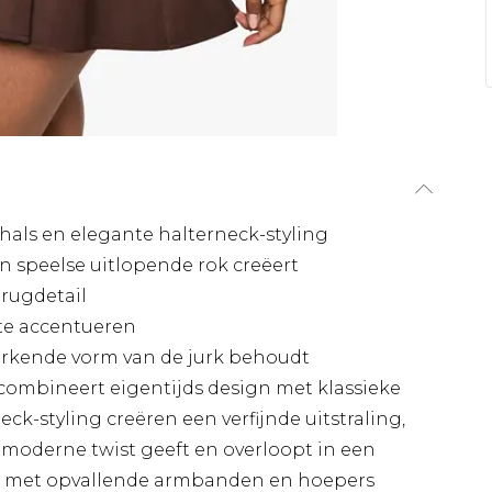
als en elegante halterneck-styling
en speelse uitlopende rok creëert
rugdetail
 te accentueren
erkende vorm van de jurk behoudt
ombineert eigentijds design met klassieke
eck-styling creëren een verfijnde uitstraling,
n moderne twist geeft en overloopt in een
hem met opvallende armbanden en hoepers