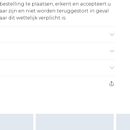
bestelling te plaatsen, erkent en accepteert u
ar zijn en niet worden teruggestort in geval
r dit wettelijk verplicht is.
€5.99
 heeft 21 dagen vanaf de dag dat u het ontvangt
€14.99
retourkosten van €7 per pakket in mindering
ingsbedrag.
es aanbieden voor modieuze gezichtsmaskers,
eeltjes, en badkleding of lingerie als de
 of is verbroken.