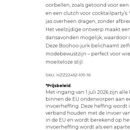
oorbellen, zoals getoond voor een
en een clutch voor cocktailparty’s
jas overheen dragen, zonder afbre
Het veelzijdige ontwerp maakt ee
dansavonden mogelijk, waardoor di
Deze Boohoo-jurk belichaamt zelf
modebewustzijn – perfect voor wie
moeiteloze stijl.
SKU:
HZZ22452-109-16
*
Prijsbeleid
Met ingang van 1 juli 2026 zijn al
binnen de EU onderworpen aan ee
invoerheffing. Deze heffing wordt
verband houden met de invoer v
in de EU en wordt berekend op h
invoerheffing wordt als een apart