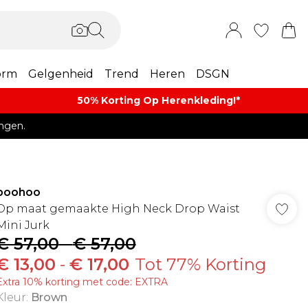
orm
Gelgenheid
Trend
Heren
DSGN
50% Korting Op Herenkleding​!*​
ngen.
boohoo
Op maat gemaakte High Neck Drop Waist
Mini Jurk
€ 57,00
-
€ 57,00
€ 13,00
-
€ 17,00
Tot 77% Korting
Extra 10% korting met code: EXTRA
Kleur
:
Brown