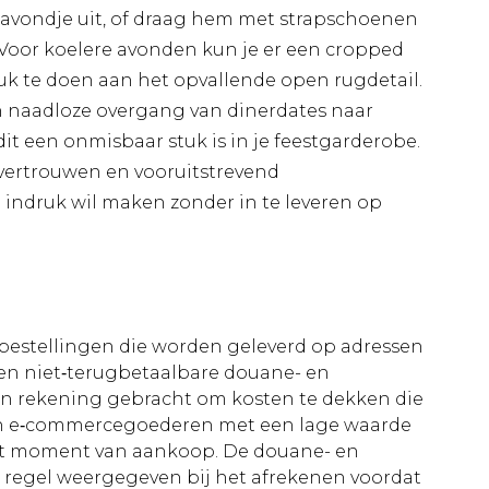
 avondje uit, of draag hem met strapschoenen
. Voor koelere avonden kun je er een cropped
uk te doen aan het opvallende open rugdetail.
n naadloze overgang van dinerdates naar
t een onmisbaar stuk is in je feestgarderobe.
vertrouwen en vooruitstrevend
 indruk wil maken zonder in te leveren op
le bestellingen die worden geleverd op adressen
n niet‑terugbetaalbare douane- en
 in rekening gebracht om kosten te dekken die
an e‑commercegoederen met een lage waarde
et moment van aankoop. De douane- en
e regel weergegeven bij het afrekenen voordat