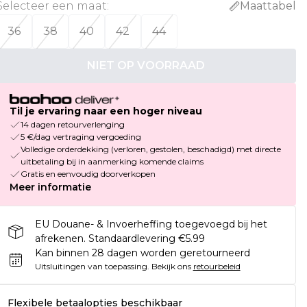
Selecteer een maat
:
Maattabel
36
38
40
42
44
NIET OP VOORRAAD
Til je ervaring naar een hoger niveau
14 dagen retourverlenging
5 €/dag vertraging vergoeding
Volledige orderdekking (verloren, gestolen, beschadigd) met directe
uitbetaling bij in aanmerking komende claims
Gratis en eenvoudig doorverkopen
Meer informatie
EU Douane- & Invoerheffing toegevoegd bij het
afrekenen. Standaardlevering €5.99
Kan binnen 28 dagen worden geretourneerd
Uitsluitingen van toepassing.
Bekijk ons
retourbeleid
Flexibele betaalopties beschikbaar