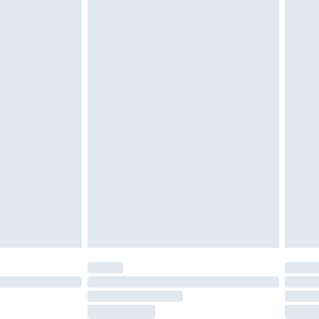
moeten ongedragen en ongewassen zijn met
igd. Schoenen moeten ook binnenshuis worden
 zoals beddengoed, matrassen, toppers en
en in de originele, ongeopende verpakking
w wettelijke rechten.
leid te bekijken.