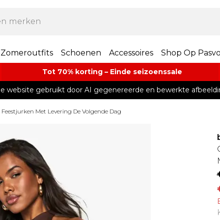
Zomeroutfits
Schoenen
Accessoires
Shop Op Pasv
Tot 70% korting – Einde seizoenssale
e website gebruikt door AI gegenereerde en bewerkte afbeeldi
Feestjurken Met Levering De Volgende Dag