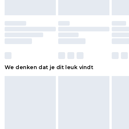
of is verbroken.
Schoenen en/of kledingstukken moeten
ongedragen en ongewassen zijn met de
originele labels eraan bevestigd. Schoenen
moeten ook binnenshuis worden gepast.
Huishoudelijke artikelen, zoals beddengoed,
matrassen, toppers en kussens, moeten
ongebruikt zijn en in de originele, ongeopende
We denken dat je dit leuk vindt
verpakking zitten. Dit heeft geen invloed op uw
wettelijke rechten.
Klik
hier
om ons volledige retourbeleid te
bekijken.