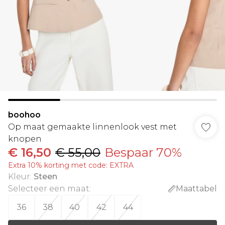
boohoo
Op maat gemaakte linnenlook vest met
knopen
€ 16,50
€ 55,00
Bespaar 70%
Extra 10% korting met code: EXTRA
Kleur
:
Steen
Selecteer een maat
:
Maattabel
36
38
40
42
44