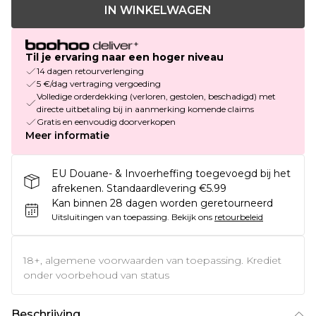
IN WINKELWAGEN
Til je ervaring naar een hoger niveau
14 dagen retourverlenging
5 €/dag vertraging vergoeding
Volledige orderdekking (verloren, gestolen, beschadigd) met
directe uitbetaling bij in aanmerking komende claims
Gratis en eenvoudig doorverkopen
Meer informatie
EU Douane- & Invoerheffing toegevoegd bij het
afrekenen. Standaardlevering €5.99
Kan binnen 28 dagen worden geretourneerd
Uitsluitingen van toepassing.
Bekijk ons
retourbeleid
18+, algemene voorwaarden van toepassing. Krediet
onder voorbehoud van status
Beschrijving