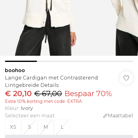
boohoo
Lange Cardigan met Contrasterend
Lintgebreide Details
€ 20,10
€ 67,00
Bespaar 70%
Extra 10% korting met code: EXTRA
Kleur
:
Ivory
Selecteer een maat
:
Maattabel
XS
S
M
L