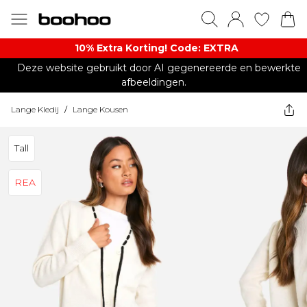
10% Extra Korting! Code: EXTRA​
Deze website gebruikt door AI gegenereerde en bewerkte
afbeeldingen.
Lange Kledij
/
Lange Kousen
Tall
REA