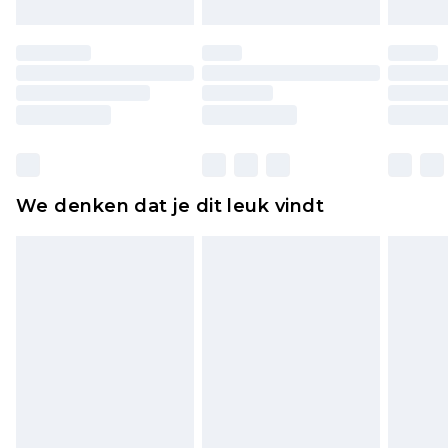
Schoenen en/of kledingstukken moeten
ongedragen en ongewassen zijn met de
originele labels eraan bevestigd. Schoenen
moeten ook binnenshuis worden gepast.
Huishoudelijke artikelen, zoals beddengoed,
matrassen, toppers en kussens, moeten
ongebruikt zijn en in de originele, ongeopende
We denken dat je dit leuk vindt
verpakking zitten. Dit heeft geen invloed op uw
wettelijke rechten.
Klik
hier
om ons volledige retourbeleid te
bekijken.