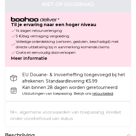
NIET OP VOORRAAD
Til je ervaring naar een hoger niveau
14 dagen retourverlenging
5 €/dag vertraging vergoeding
Volledige orderdekking (verloren, gestolen, beschadigd) met
directe uitbetaling bij in aanmerking komende claims
Gratis en eenvoudig doorverkopen
Meer informatie
EU Douane- & Invoerheffing toegevoegd bij het
afrekenen. Standaardlevering €5.99
Kan binnen 28 dagen worden geretourneerd
Uitsluitingen van toepassing.
Bekijk ons
retourbeleid
18+, algemene voorwaarden van toepassing. Krediet
onder voorbehoud van status
Beschrijving