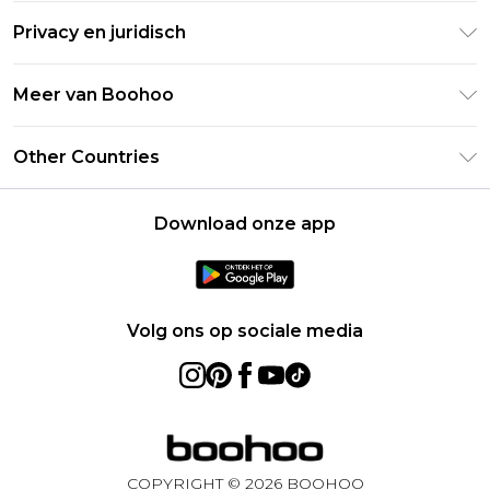
Retourneer uw bestelling
Studentenkorting - Student Beans
Privacy en juridisch
Veelgestelde vragen
Studentenkorting - UNiDAYS
Privacybeleid
Leveringsinformatie
Meer van Boohoo
Boohoo App
Algemene voorwaarden
Retourinformatie
Maatgids
Verklaring over moderne slavernij
Over cookies
Other Countries
Neem contact met ons op
Carrières bij Boohoo
Gebruiksvoorwaarden
United States
Producten
Download onze app
France
Ireland
Netherlands
Volg ons op sociale media
Australia
Sweden
Germany
COPYRIGHT ©
2026
BOOHOO