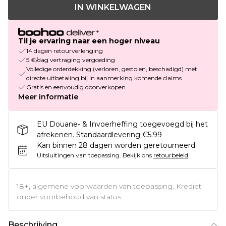
IN WINKELWAGEN
Til je ervaring naar een hoger niveau
14 dagen retourverlenging
5 €/dag vertraging vergoeding
Volledige orderdekking (verloren, gestolen, beschadigd) met
directe uitbetaling bij in aanmerking komende claims
Gratis en eenvoudig doorverkopen
Meer informatie
EU Douane- & Invoerheffing toegevoegd bij het
afrekenen. Standaardlevering €5.99
Kan binnen 28 dagen worden geretourneerd
Uitsluitingen van toepassing.
Bekijk ons
retourbeleid
18+, algemene voorwaarden van toepassing. Krediet
onder voorbehoud van status
Beschrijving