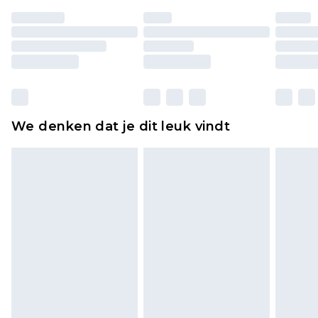
ongedragen en ongewassen zijn met de
originele labels eraan bevestigd. Schoenen
moeten ook binnenshuis worden gepast.
Huishoudelijke artikelen, zoals beddengoed,
matrassen, toppers en kussens, moeten
ongebruikt zijn en in de originele, ongeopende
We denken dat je dit leuk vindt
verpakking zitten. Dit heeft geen invloed op uw
wettelijke rechten.
Klik
hier
om ons volledige retourbeleid te
bekijken.