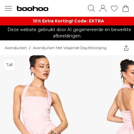
10% Extra Korting! Code: EXTRA​
Deze website gebruikt door AI gegenereerde en bewerkte
afbeeldingen.
Avondjurken
/
Avondjurken Met Volgende Dag Bezorging
Tall