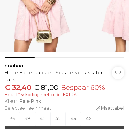
boohoo
Hoge Halter Jaquard Square Neck Skater
Jurk
€ 32,40
€ 81,00
Bespaar 60%
Extra 10% korting met code: EXTRA
Kleur
:
Pale Pink
Selecteer een maat
:
Maattabel
36
38
40
42
44
46