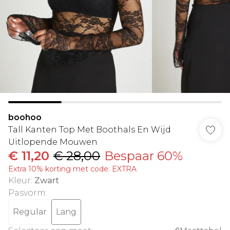
boohoo
Tall Kanten Top Met Boothals En Wijd
Uitlopende Mouwen
€ 11,20
€ 28,00
Bespaar 60%
Extra 10% korting met code: EXTRA
Kleur
:
Zwart
Pasvorm
:
Regular
Lang