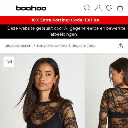
10% Extra Korting! Code: EXTRA​
Deze website gebruikt door AI gegenereerde en bewerkte
afbeeldingen.
Uitgaanstoppen
/
Lange Mouw Feest & Uitgaans Tops
Tall