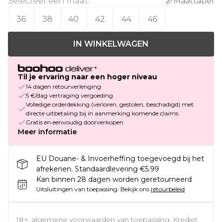
Selecteer een maat
:
Maattabel
36
38
40
42
44
46
IN WINKELWAGEN
Til je ervaring naar een hoger niveau
14 dagen retourverlenging
5 €/dag vertraging vergoeding
Volledige orderdekking (verloren, gestolen, beschadigd) met
directe uitbetaling bij in aanmerking komende claims
Gratis en eenvoudig doorverkopen
Meer informatie
EU Douane- & Invoerheffing toegevoegd bij het
afrekenen. Standaardlevering €5.99
Kan binnen 28 dagen worden geretourneerd
Uitsluitingen van toepassing.
Bekijk ons
retourbeleid
18+, algemene voorwaarden van toepassing. Krediet