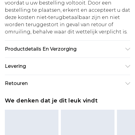
voordat u uw bestelling voltooit. Door een
bestelling te plaatsen, erkent en accepteert u dat
deze kosten niet‑terugbetaalbaar zijn en niet
worden teruggestort in geval van retour of
omruiling, behalve waar dit wettelijk verplicht is.
Productdetails En Verzorging
Stof: 95% polyester, 5% elastaan Machinewasbaar.
Levering
Model draagt maat 10.
Standaardlevering Nederland
€5.99
Retouren
Tot 5 werkdagen
Is er iets niet helemaal in orde? U heeft 21 dagen
Expressdienst Nederland
€14.99
We denken dat je dit leuk vindt
vanaf de dag dat u het ontvangt om iets terug te
Tot 2 werkdagen
sturen.
Houd er rekening mee dat er een retourkosten
van €7 per pakket in mindering wordt gebracht