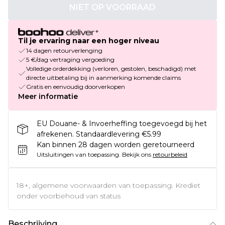
NIET OP VOORRAAD
Til je ervaring naar een hoger niveau
14 dagen retourverlenging
5 €/dag vertraging vergoeding
Volledige orderdekking (verloren, gestolen, beschadigd) met
directe uitbetaling bij in aanmerking komende claims
Gratis en eenvoudig doorverkopen
Meer informatie
EU Douane- & Invoerheffing toegevoegd bij het
afrekenen. Standaardlevering €5.99
Kan binnen 28 dagen worden geretourneerd
Uitsluitingen van toepassing.
Bekijk ons
retourbeleid
18+, algemene voorwaarden van toepassing. Krediet
onder voorbehoud van status
Beschrijving