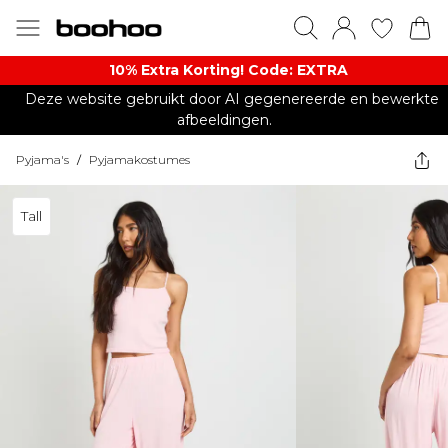
10% Extra Korting! Code: EXTRA​
Deze website gebruikt door AI gegenereerde en bewerkte
afbeeldingen.
Pyjama's
/
Pyjamakostumes
Tall