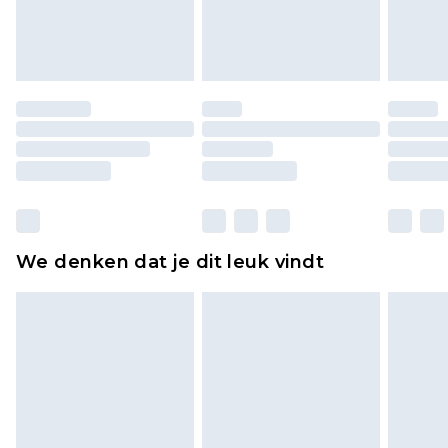
lingerie als de hygiënezegel niet op zijn plaats zit
of is verbroken.
Schoenen en/of kledingstukken moeten
ongedragen en ongewassen zijn met de
originele labels eraan bevestigd. Schoenen
moeten ook binnenshuis worden gepast.
Huishoudelijke artikelen, zoals beddengoed,
matrassen, toppers en kussens, moeten
ongebruikt zijn en in de originele, ongeopende
We denken dat je dit leuk vindt
verpakking zitten. Dit heeft geen invloed op uw
wettelijke rechten.
Klik
hier
om ons volledige retourbeleid te
bekijken.