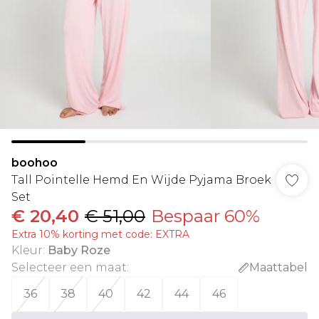
boohoo
Tall Pointelle Hemd En Wijde Pyjama Broek
Set
€ 20,40
€ 51,00
Bespaar 60%
Extra 10% korting met code: EXTRA
Kleur
:
Baby Roze
Selecteer een maat
:
Maattabel
36
38
40
42
44
46