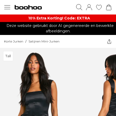
10% Extra Korting! Code: EXTRA​
Deze website gebruikt door AI gegenereerde en bewerkte
afbeeldingen.
Korte Jurken
/
Satijnen Mini-Jurken
Tall