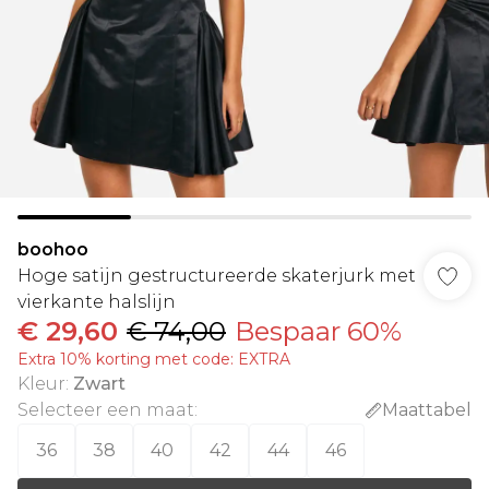
boohoo
Hoge satijn gestructureerde skaterjurk met
vierkante halslijn
€ 29,60
€ 74,00
Bespaar 60%
Extra 10% korting met code: EXTRA
Kleur
:
Zwart
Selecteer een maat
:
Maattabel
36
38
40
42
44
46