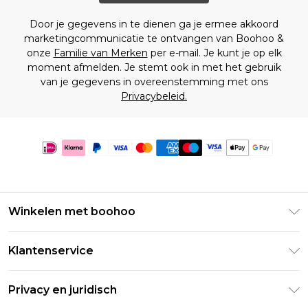
Door je gegevens in te dienen ga je ermee akkoord
marketingcommunicatie te ontvangen van Boohoo &
onze
Familie van Merken
per e-mail. Je kunt je op elk
moment afmelden. Je stemt ook in met het gebruik
van je gegevens in overeenstemming met ons
Privacybeleid.
Winkelen met boohoo
Klarna
Klantenservice
Clearpay
Retourneer uw bestelling
Studentenkorting - Student Beans
Privacy en juridisch
Veelgestelde vragen
Studentenkorting - UNiDAYS