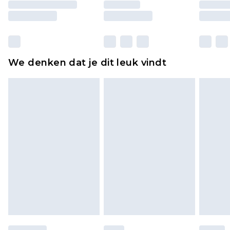
moeten ook binnenshuis worden gepast.
Huishoudelijke artikelen, zoals beddengoed,
matrassen, toppers en kussens, moeten
ongebruikt zijn en in de originele, ongeopende
We denken dat je dit leuk vindt
verpakking zitten. Dit heeft geen invloed op uw
wettelijke rechten.
Klik
hier
om ons volledige retourbeleid te
bekijken.