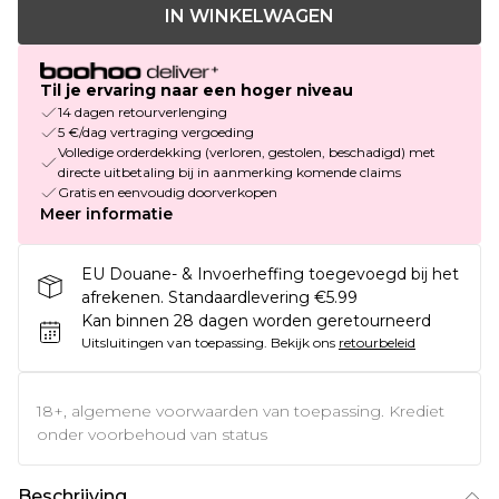
IN WINKELWAGEN
Til je ervaring naar een hoger niveau
14 dagen retourverlenging
5 €/dag vertraging vergoeding
Volledige orderdekking (verloren, gestolen, beschadigd) met
directe uitbetaling bij in aanmerking komende claims
Gratis en eenvoudig doorverkopen
Meer informatie
EU Douane- & Invoerheffing toegevoegd bij het
afrekenen. Standaardlevering €5.99
Kan binnen 28 dagen worden geretourneerd
Uitsluitingen van toepassing.
Bekijk ons
retourbeleid
18+, algemene voorwaarden van toepassing. Krediet
onder voorbehoud van status
Beschrijving