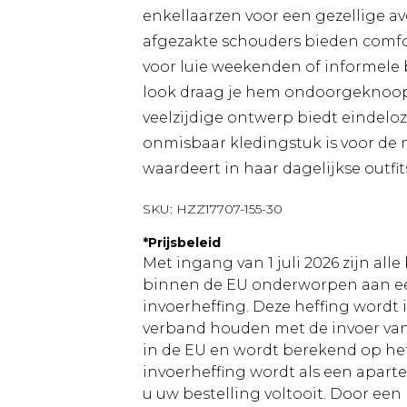
enkellaarzen voor een gezellige 
afgezakte schouders bieden comfor
voor luie weekenden of informele
look draag je hem ondoorgeknoop
veelzijdige ontwerp biedt eindelo
onmisbaar kledingstuk is voor de m
waardeert in haar dagelijkse outfit
SKU:
HZZ17707-155-30
*
Prijsbeleid
Met ingang van 1 juli 2026 zijn al
binnen de EU onderworpen aan ee
invoerheffing. Deze heffing wordt
verband houden met de invoer v
in de EU en wordt berekend op h
invoerheffing wordt als een apart
u uw bestelling voltooit. Door een 