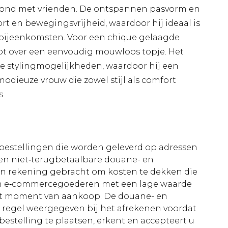
avond met vrienden. De ontspannen pasvorm en
t en bewegingsvrijheid, waardoor hij ideaal is
 bijeenkomsten. Voor een chique gelaagde
t over een eenvoudig mouwloos topje. Het
ze stylingmogelijkheden, waardoor hij een
odieuze vrouw die zowel stijl als comfort
s.
le bestellingen die worden geleverd op adressen
n niet‑terugbetaalbare douane- en
 in rekening gebracht om kosten te dekken die
an e‑commercegoederen met een lage waarde
et moment van aankoop. De douane- en
e regel weergegeven bij het afrekenen voordat
bestelling te plaatsen, erkent en accepteert u