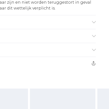
ar zijn en niet worden teruggestort in geval
r dit wettelijk verplicht is.
aagt maat M
€5.99
 heeft 21 dagen vanaf de dag dat u het ontvangt
€14.99
retourkosten van €7 per pakket in mindering
ingsbedrag.
es aanbieden voor modieuze gezichtsmaskers,
eeltjes, en badkleding of lingerie als de
 of is verbroken.
moeten ongedragen en ongewassen zijn met