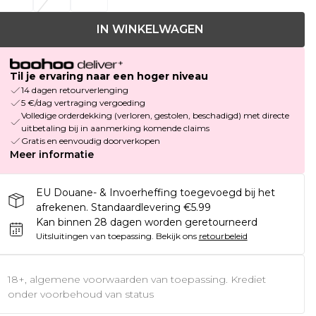
IN WINKELWAGEN
Til je ervaring naar een hoger niveau
14 dagen retourverlenging
5 €/dag vertraging vergoeding
Volledige orderdekking (verloren, gestolen, beschadigd) met directe
uitbetaling bij in aanmerking komende claims
Gratis en eenvoudig doorverkopen
Meer informatie
EU Douane- & Invoerheffing toegevoegd bij het
afrekenen. Standaardlevering €5.99
Kan binnen 28 dagen worden geretourneerd
Uitsluitingen van toepassing.
Bekijk ons
retourbeleid
18+, algemene voorwaarden van toepassing. Krediet
onder voorbehoud van status