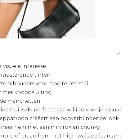
 visuele interesse
ntrasterende tinten
 schouders voor moeiteloze stijl
t met knoopsluiting
nde manchetten
e trui is de perfecte aanvulling voor je casual
eeppatroon creëert een oogverblindende look
bineer hem met een minirok en chunky
mble, of draag hem met high-waisted jeans en