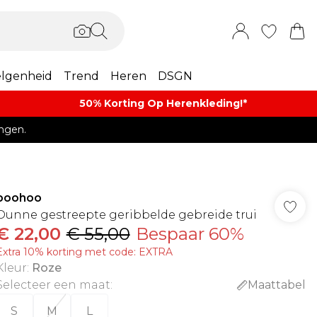
lgenheid
Trend
Heren
DSGN
50% Korting Op Herenkleding​!*​
ngen.
boohoo
Dunne gestreepte geribbelde gebreide trui
€ 22,00
€ 55,00
Bespaar 60%
Extra 10% korting met code: EXTRA
Kleur
:
Roze
Selecteer een maat
:
Maattabel
S
M
L