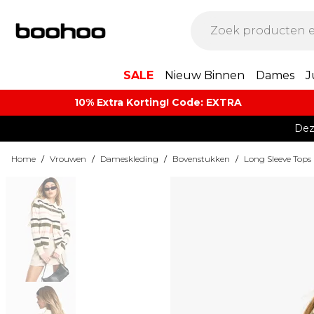
SALE
Nieuw Binnen
Dames
J
10% Extra Korting! Code: EXTRA​
Dez
Home
/
Vrouwen
/
Dameskleding
/
Bovenstukken
/
Long Sleeve Tops