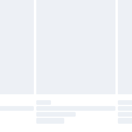
igd. Schoenen moeten ook binnenshuis worden
 zoals beddengoed, matrassen, toppers en
en in de originele, ongeopende verpakking
w wettelijke rechten.
leid te bekijken.