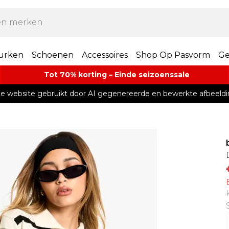
urken
Schoenen
Accessoires
Shop Op Pasvorm
Ge
Tot 70% korting – Einde seizoenssale
e website gebruikt door AI gegenereerde en bewerkte afbeeldi