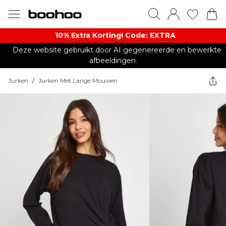
10% Extra Korting! Code: EXTRA​
Deze website gebruikt door AI gegenereerde en bewerkte
afbeeldingen.
Jurken
/
Jurken Met Lange Mouwen