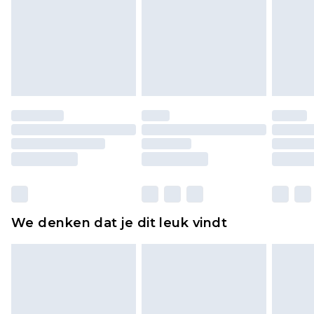
voor modieuze gezichtsmaskers, cosmetica,
piercingsieraden, seksspeeltjes, en badkleding of
lingerie als de hygiënezegel niet op zijn plaats zit
of is verbroken.
Schoenen en/of kledingstukken moeten
ongedragen en ongewassen zijn met de
originele labels eraan bevestigd. Schoenen
moeten ook binnenshuis worden gepast.
Huishoudelijke artikelen, zoals beddengoed,
matrassen, toppers en kussens, moeten
ongebruikt zijn en in de originele, ongeopende
We denken dat je dit leuk vindt
verpakking zitten. Dit heeft geen invloed op uw
wettelijke rechten.
Klik
hier
om ons volledige retourbeleid te
bekijken.