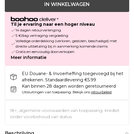
IN WINKELWAGEN
Til je ervaring naar een hoger niveau
14 dagen retourverlenging
5 €/dag vertraging vergoeding
Volledige orderdekking (verloren, gestolen, beschadigd) met
directe uitbetaling bij in aanmerking komende claims
Gratis en eenvoudig doorverkopen
Meer informatie
EU Douane- & Invoerheffing toegevoegd bij het
afrekenen. Standaardlevering €5.99
Kan binnen 28 dagen worden geretourneerd
Uitsluitingen van toepassing.
Bekijk ons
retourbeleid
18+, algemene voorwaarden van toepassing. Krediet
onder voorbehoud van status
Beschrijving