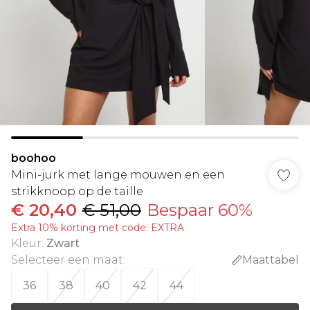
boohoo
Mini-jurk met lange mouwen en een
strikknoop op de taille
€ 20,40
€ 51,00
Bespaar 60%
Extra 10% korting met code: EXTRA
Kleur
:
Zwart
Selecteer een maat
:
Maattabel
36
38
40
42
44