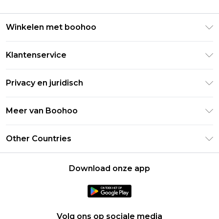
Winkelen met boohoo
Klarna
Klantenservice
Clearpay
Retourneer uw bestelling
Studentenkorting - Student Beans
Privacy en juridisch
Veelgestelde vragen
Studentenkorting - UNiDAYS
Privacybeleid
Leveringsinformatie
Meer van Boohoo
Boohoo App
Algemene voorwaarden
Retourinformatie
Maatgids
Verklaring over moderne slavernij
Over cookies
Other Countries
Neem contact met ons op
Carrières bij Boohoo
Gebruiksvoorwaarden
United States
Producten
Download onze app
France
Ireland
Netherlands
Volg ons op sociale media