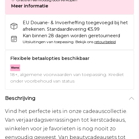
Meer informatie
EU Douane- & Invoerheffing toegevoegd bij het
afrekenen. Standaardlevering €5.99
Kan binnen 28 dagen worden geretourneerd
Uitsluitingen van toepassing.
Bekijk ons
retourbeleid
Flexibele betaalopties beschikbaar
18+, algemene voorwaarden van toepassing. Krediet
onder voorbehoud van status
Beschrijving
Vind het perfecte iets in onze cadeauscollectie.
Van verjaardagsverrassingen tot kerstcadeaus,
winkelen voor je favorieten is nog nooit zo
eenvoudig geweest. Van beautycadeausets tot