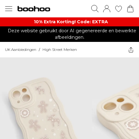
10% Extra Korting! Code: EXTRA​
Deze website gebruikt door AI gegenereerde en bewerkte
afbeeldingen.
UK Aanbiedingen
/
High Street Merken