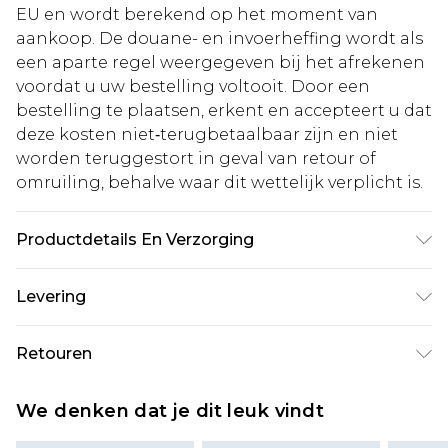
EU en wordt berekend op het moment van
aankoop. De douane- en invoerheffing wordt als
een aparte regel weergegeven bij het afrekenen
voordat u uw bestelling voltooit. Door een
bestelling te plaatsen, erkent en accepteert u dat
deze kosten niet‑terugbetaalbaar zijn en niet
worden teruggestort in geval van retour of
omruiling, behalve waar dit wettelijk verplicht is.
Productdetails En Verzorging
100% Polyester
Levering
Standaardlevering Nederland
€5.99
Retouren
Tot 5 werkdagen
Is er iets niet helemaal in orde? U heeft 21 dagen
Expressdienst Nederland
€14.99
We denken dat je dit leuk vindt
vanaf de dag dat u het ontvangt om iets terug te
Tot 2 werkdagen