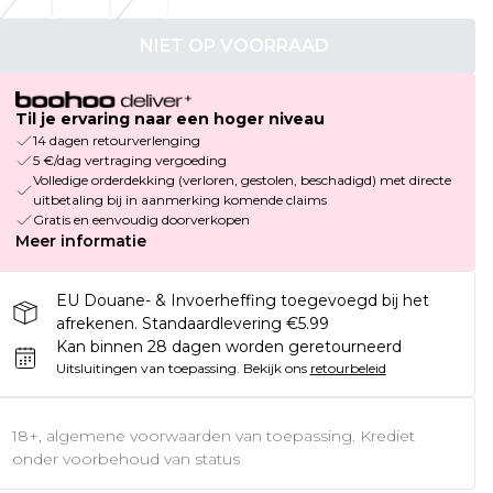
NIET OP VOORRAAD
Til je ervaring naar een hoger niveau
14 dagen retourverlenging
5 €/dag vertraging vergoeding
Volledige orderdekking (verloren, gestolen, beschadigd) met directe
uitbetaling bij in aanmerking komende claims
Gratis en eenvoudig doorverkopen
Meer informatie
EU Douane- & Invoerheffing toegevoegd bij het
afrekenen. Standaardlevering €5.99
Kan binnen 28 dagen worden geretourneerd
Uitsluitingen van toepassing.
Bekijk ons
retourbeleid
18+, algemene voorwaarden van toepassing. Krediet
onder voorbehoud van status