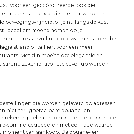
usti voor een gecoördineerde look die
en naar strandcocktails. Het ontwerp met
 bewegingsvrijheid, of je nu langs de kust
st. Ideaal om mee te nemen op je
n onmisbare aanvulling op je warme garderobe.
agje strand of tailliert voor een meer
taurants. Met zijn moeiteloze elegantie en
 sarong zeker je favoriete cover-up worden
.
le bestellingen die worden geleverd op adressen
n niet‑terugbetaalbare douane- en
 in rekening gebracht om kosten te dekken die
an e‑commercegoederen met een lage waarde
et moment van aankoop. De douane- en