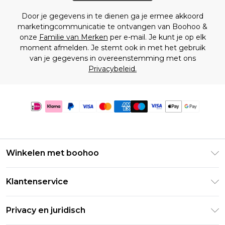
Door je gegevens in te dienen ga je ermee akkoord
marketingcommunicatie te ontvangen van Boohoo &
onze
Familie van Merken
per e-mail. Je kunt je op elk
moment afmelden. Je stemt ook in met het gebruik
van je gegevens in overeenstemming met ons
Privacybeleid.
Winkelen met boohoo
Klarna
Klantenservice
Clearpay
Retourneer uw bestelling
Studentenkorting - Student Beans
Privacy en juridisch
Veelgestelde vragen
Studentenkorting - UNiDAYS