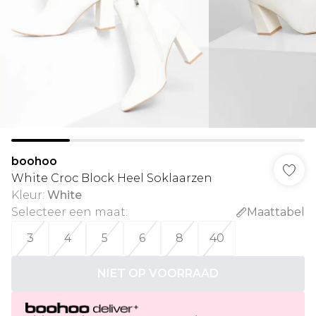
boohoo
White Croc Block Heel Soklaarzen
Kleur
:
White
Selecteer een maat
:
Maattabel
3
4
5
6
8
40
NIET OP VOORRAAD