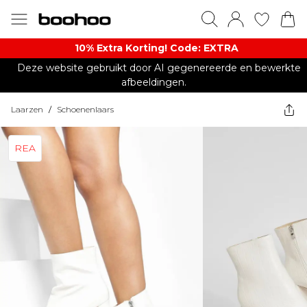
10% Extra Korting! Code: EXTRA​
Deze website gebruikt door AI gegenereerde en bewerkte
afbeeldingen.
Laarzen
/
Schoenenlaars
REA