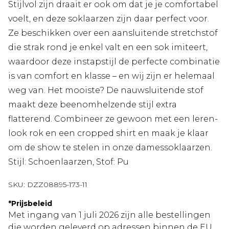
Stijlvol zijn draait er ook om dat je je comfortabel
voelt, en deze soklaarzen zijn daar perfect voor.
Ze beschikken over een aansluitende stretchstof
die strak rond je enkel valt en een sok imiteert,
waardoor deze instapstijl de perfecte combinatie
is van comfort en klasse – en wij zijn er helemaal
weg van. Het mooiste? De nauwsluitende stof
maakt deze beenomhelzende stijl extra
flatterend. Combineer ze gewoon met een leren-
look rok en een cropped shirt en maak je klaar
om de show te stelen in onze damessoklaarzen.
Stijl: Schoenlaarzen, Stof: Pu
SKU:
DZZ08895-173-11
*
Prijsbeleid
Met ingang van 1 juli 2026 zijn alle bestellingen
die worden geleverd op adressen binnen de EU