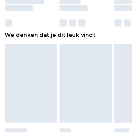
moeten ook binnenshuis worden gepast.
Huishoudelijke artikelen, zoals beddengoed,
matrassen, toppers en kussens, moeten
ongebruikt zijn en in de originele, ongeopende
We denken dat je dit leuk vindt
verpakking zitten. Dit heeft geen invloed op uw
wettelijke rechten.
Klik
hier
om ons volledige retourbeleid te
bekijken.