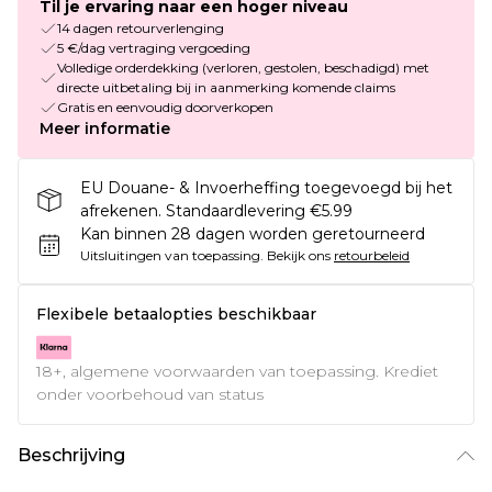
Til je ervaring naar een hoger niveau
14 dagen retourverlenging
5 €/dag vertraging vergoeding
Volledige orderdekking (verloren, gestolen, beschadigd) met
directe uitbetaling bij in aanmerking komende claims
Gratis en eenvoudig doorverkopen
Meer informatie
EU Douane- & Invoerheffing toegevoegd bij het
afrekenen. Standaardlevering €5.99
Kan binnen 28 dagen worden geretourneerd
Uitsluitingen van toepassing.
Bekijk ons
retourbeleid
Flexibele betaalopties beschikbaar
18+, algemene voorwaarden van toepassing. Krediet
onder voorbehoud van status
Beschrijving