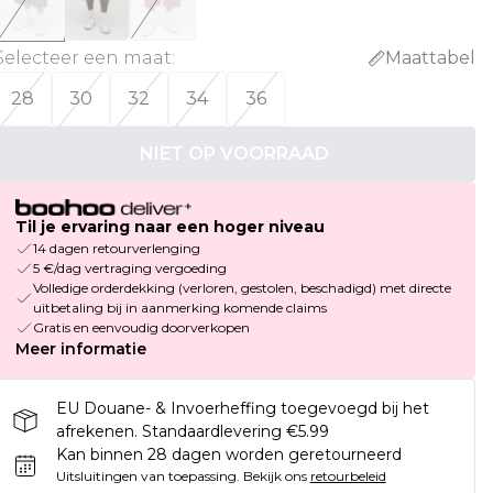
Selecteer een maat
:
Maattabel
28
30
32
34
36
NIET OP VOORRAAD
Til je ervaring naar een hoger niveau
14 dagen retourverlenging
5 €/dag vertraging vergoeding
Volledige orderdekking (verloren, gestolen, beschadigd) met directe
uitbetaling bij in aanmerking komende claims
Gratis en eenvoudig doorverkopen
Meer informatie
EU Douane- & Invoerheffing toegevoegd bij het
afrekenen. Standaardlevering €5.99
Kan binnen 28 dagen worden geretourneerd
Uitsluitingen van toepassing.
Bekijk ons
retourbeleid