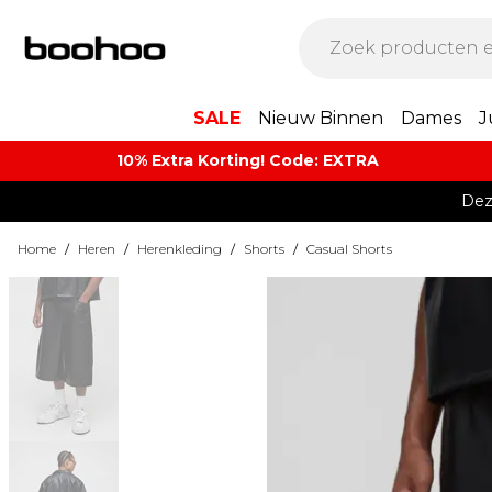
SALE
Nieuw Binnen
Dames
J
10% Extra Korting! Code: EXTRA​
Dez
Home
/
Heren
/
Herenkleding
/
Shorts
/
Casual Shorts