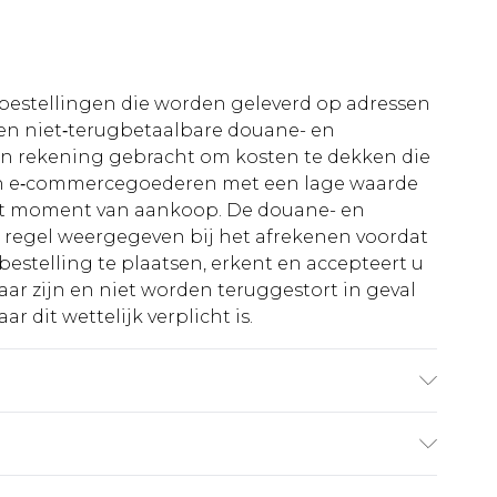
le bestellingen die worden geleverd op adressen
n niet‑terugbetaalbare douane- en
 in rekening gebracht om kosten te dekken die
an e‑commercegoederen met een lage waarde
et moment van aankoop. De douane- en
e regel weergegeven bij het afrekenen voordat
bestelling te plaatsen, erkent en accepteert u
ar zijn en niet worden teruggestort in geval
r dit wettelijk verplicht is.
raagt UK maat M/32
€5.99