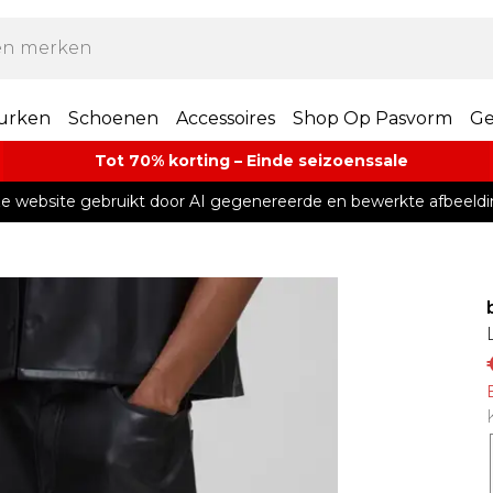
urken
Schoenen
Accessoires
Shop Op Pasvorm
Ge
Tot 70% korting – Einde seizoenssale
e website gebruikt door AI gegenereerde en bewerkte afbeeldi