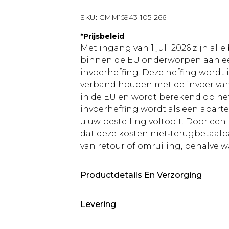
SKU:
CMM15943-105-266
*
Prijsbeleid
Met ingang van 1 juli 2026 zijn al
binnen de EU onderworpen aan ee
invoerheffing. Deze heffing wordt
verband houden met de invoer v
in de EU en wordt berekend op h
invoerheffing wordt als een apart
u uw bestelling voltooit. Door een 
dat deze kosten niet‑terugbetaalba
van retour of omruiling, behalve waa
Productdetails En Verzorging
100% Polyester. Model is 6'1" en d
Levering
Standaardlevering Nederland