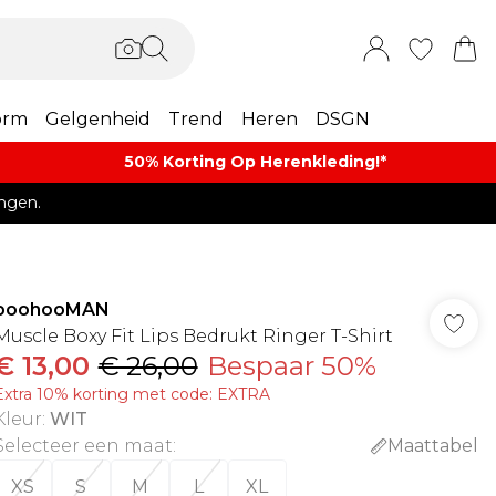
orm
Gelgenheid
Trend
Heren
DSGN
50% Korting Op Herenkleding​!*​
ngen.
boohooMAN
Muscle Boxy Fit Lips Bedrukt Ringer T-Shirt
€ 13,00
€ 26,00
Bespaar 50%
Extra 10% korting met code: EXTRA
Kleur
:
WIT
Selecteer een maat
:
Maattabel
XS
S
M
L
XL