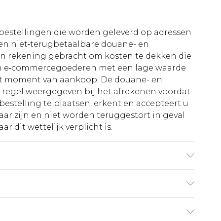
le bestellingen die worden geleverd op adressen
n niet‑terugbetaalbare douane- en
 in rekening gebracht om kosten te dekken die
an e‑commercegoederen met een lage waarde
et moment van aankoop. De douane- en
e regel weergegeven bij het afrekenen voordat
bestelling te plaatsen, erkent en accepteert u
ar zijn en niet worden teruggestort in geval
r dit wettelijk verplicht is.
agt UK maat M/32
€5.99