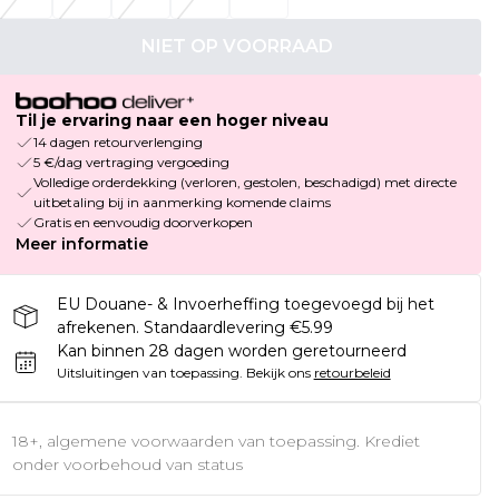
NIET OP VOORRAAD
Til je ervaring naar een hoger niveau
14 dagen retourverlenging
5 €/dag vertraging vergoeding
Volledige orderdekking (verloren, gestolen, beschadigd) met directe
uitbetaling bij in aanmerking komende claims
Gratis en eenvoudig doorverkopen
Meer informatie
EU Douane- & Invoerheffing toegevoegd bij het
afrekenen. Standaardlevering €5.99
Kan binnen 28 dagen worden geretourneerd
Uitsluitingen van toepassing.
Bekijk ons
retourbeleid
18+, algemene voorwaarden van toepassing. Krediet
onder voorbehoud van status