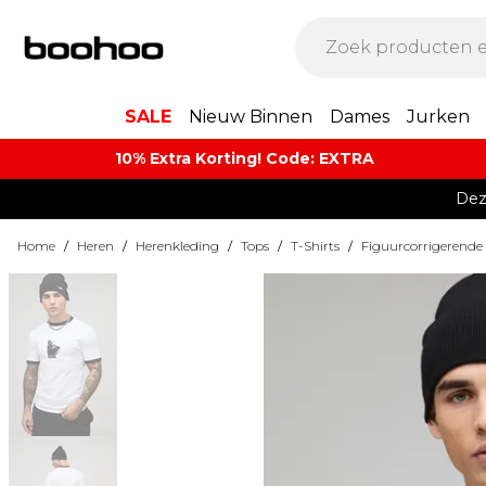
SALE
Nieuw Binnen
Dames
Jurken
10% Extra Korting! Code: EXTRA​
Dez
Home
/
Heren
/
Herenkleding
/
Tops
/
T-Shirts
/
Figuurcorrigerende 