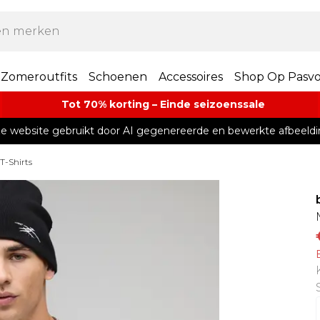
Zomeroutfits
Schoenen
Accessoires
Shop Op Pasv
Tot 70% korting – Einde seizoenssale
e website gebruikt door AI gegenereerde en bewerkte afbeeldi
T-Shirts