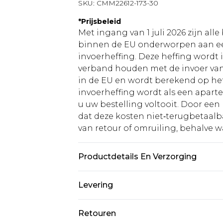
SKU:
CMM22612-173-30
*
Prijsbeleid
Met ingang van 1 juli 2026 zijn al
binnen de EU onderworpen aan ee
invoerheffing. Deze heffing wordt
verband houden met de invoer v
in de EU en wordt berekend op h
invoerheffing wordt als een apart
u uw bestelling voltooit. Door een 
dat deze kosten niet‑terugbetaalba
van retour of omruiling, behalve waa
Productdetails En Verzorging
100% Katoen. Model is 1,85m & dra
Levering
Standaardlevering Nederland
Retouren
Tot 5 werkdagen