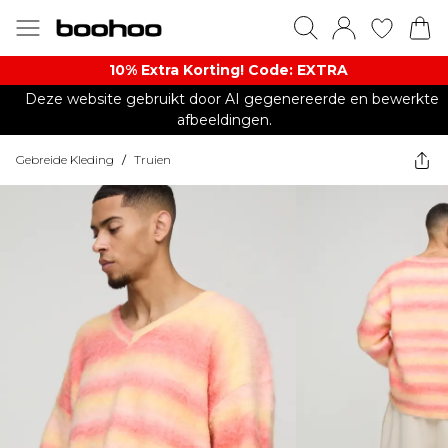
10% Extra Korting! Code: EXTRA​
Deze website gebruikt door AI gegenereerde en bewerkte
afbeeldingen.
Gebreide Kleding
/
Truien