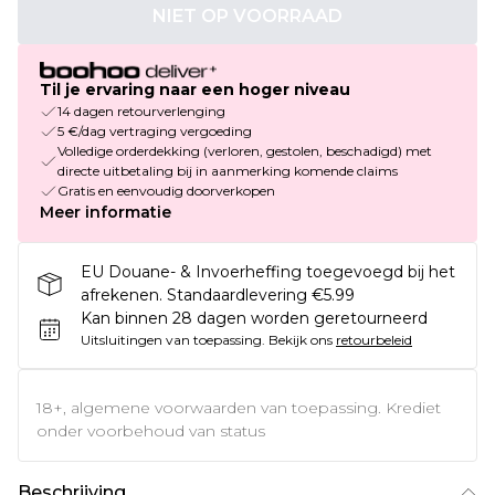
NIET OP VOORRAAD
Til je ervaring naar een hoger niveau
14 dagen retourverlenging
5 €/dag vertraging vergoeding
Volledige orderdekking (verloren, gestolen, beschadigd) met
directe uitbetaling bij in aanmerking komende claims
Gratis en eenvoudig doorverkopen
Meer informatie
EU Douane- & Invoerheffing toegevoegd bij het
afrekenen. Standaardlevering €5.99
Kan binnen 28 dagen worden geretourneerd
Uitsluitingen van toepassing.
Bekijk ons
retourbeleid
18+, algemene voorwaarden van toepassing. Krediet
onder voorbehoud van status
Beschrijving