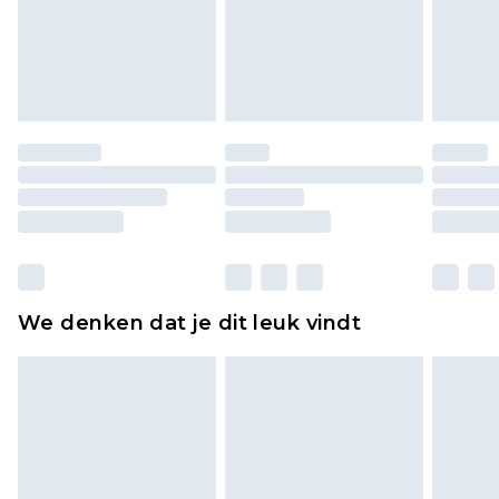
piercingsieraden, seksspeeltjes, en badkleding of
lingerie als de hygiënezegel niet op zijn plaats zit
of is verbroken.
Schoenen en/of kledingstukken moeten
ongedragen en ongewassen zijn met de
originele labels eraan bevestigd. Schoenen
moeten ook binnenshuis worden gepast.
Huishoudelijke artikelen, zoals beddengoed,
matrassen, toppers en kussens, moeten
ongebruikt zijn en in de originele, ongeopende
We denken dat je dit leuk vindt
verpakking zitten. Dit heeft geen invloed op uw
wettelijke rechten.
Klik
hier
om ons volledige retourbeleid te
bekijken.