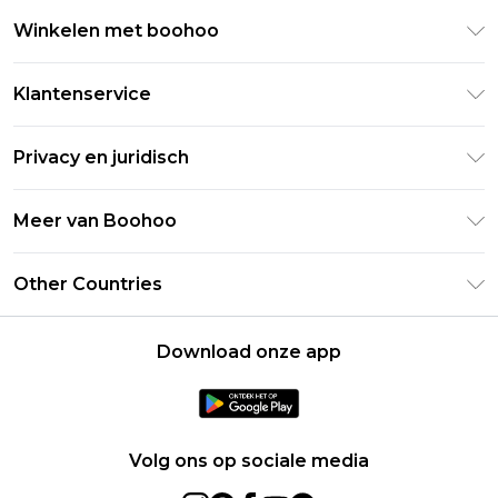
Winkelen met boohoo
Klarna
Klantenservice
Clearpay
Retourneer uw bestelling
Studentenkorting - Student Beans
Privacy en juridisch
Veelgestelde vragen
Studentenkorting - UNiDAYS
Privacybeleid
Leveringsinformatie
Meer van Boohoo
Boohoo App
Algemene voorwaarden
Retourinformatie
Maatgids
Verklaring over moderne slavernij
Over cookies
Other Countries
Neem contact met ons op
Carrières bij Boohoo
Gebruiksvoorwaarden
United States
Producten
Download onze app
France
Ireland
Netherlands
Volg ons op sociale media
Australia