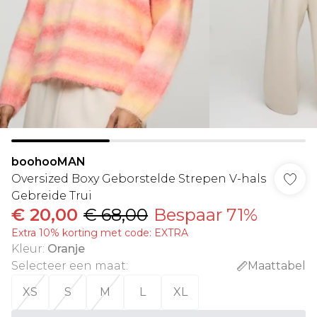
boohooMAN
Oversized Boxy Geborstelde Strepen V-hals
Gebreide Trui
€ 20,00
€ 68,00
Bespaar 71%
Extra 10% korting met code: EXTRA
Kleur
:
Oranje
Selecteer een maat
:
Maattabel
XS
S
M
L
XL