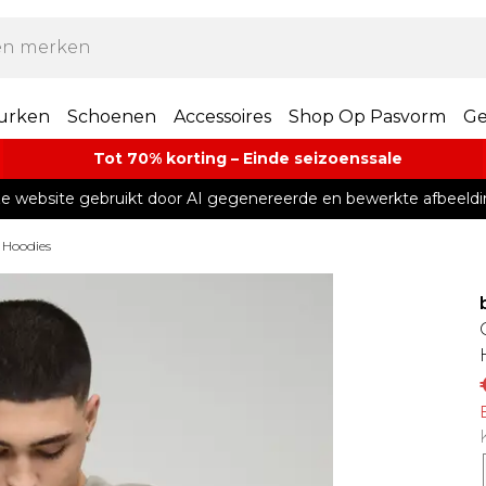
urken
Schoenen
Accessoires
Shop Op Pasvorm
Ge
Tot 70% korting – Einde seizoenssale
e website gebruikt door AI gegenereerde en bewerkte afbeeldi
s Hoodies