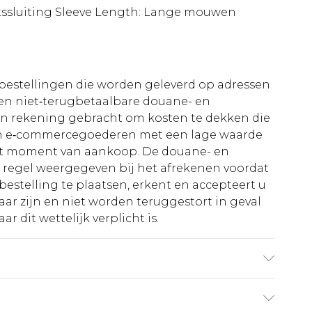
tssluiting Sleeve Length: Lange mouwen
le bestellingen die worden geleverd op adressen
n niet‑terugbetaalbare douane- en
 in rekening gebracht om kosten te dekken die
an e‑commercegoederen met een lage waarde
et moment van aankoop. De douane- en
e regel weergegeven bij het afrekenen voordat
bestelling te plaatsen, erkent en accepteert u
ar zijn en niet worden teruggestort in geval
r dit wettelijk verplicht is.
gt UK maat M/32