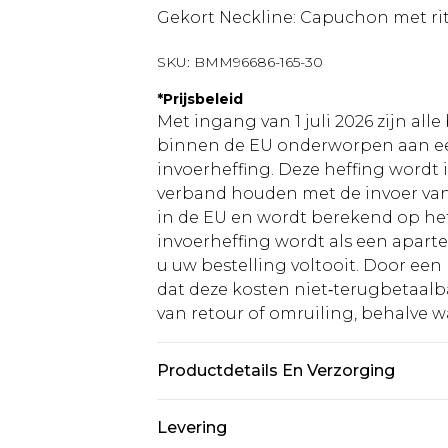
Gekort Neckline: Capuchon met ri
SKU:
BMM96686-165-30
*
Prijsbeleid
Met ingang van 1 juli 2026 zijn al
binnen de EU onderworpen aan ee
invoerheffing. Deze heffing wordt
verband houden met de invoer v
in de EU en wordt berekend op h
invoerheffing wordt als een apart
u uw bestelling voltooit. Door een 
dat deze kosten niet‑terugbetaalba
van retour of omruiling, behalve waa
Productdetails En Verzorging
100% katoen. Model is 6'1 en draa
Levering