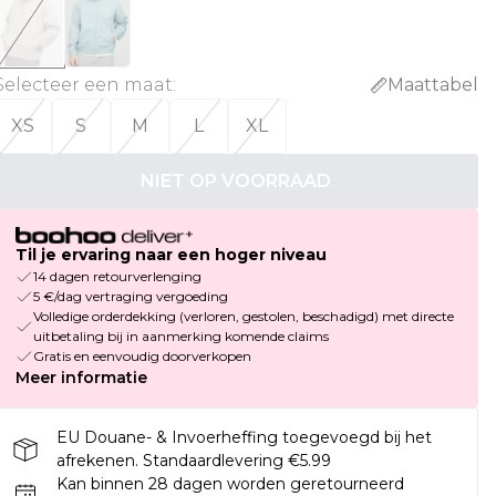
Selecteer een maat
:
Maattabel
XS
S
M
L
XL
NIET OP VOORRAAD
Til je ervaring naar een hoger niveau
14 dagen retourverlenging
5 €/dag vertraging vergoeding
Volledige orderdekking (verloren, gestolen, beschadigd) met directe
uitbetaling bij in aanmerking komende claims
Gratis en eenvoudig doorverkopen
Meer informatie
EU Douane- & Invoerheffing toegevoegd bij het
afrekenen. Standaardlevering €5.99
Kan binnen 28 dagen worden geretourneerd