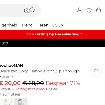
lgenheid
Trend
Heren
DSGN
50% Korting Op Herenkleding​!*​
ngen.
boohooMAN
Oversized Boxy Heavyweight Zip Through
Hoodie
€ 20,00
€ 68,00
Bespaar 71%
Extra 10% korting met code: EXTRA
Kleur
:
Steen