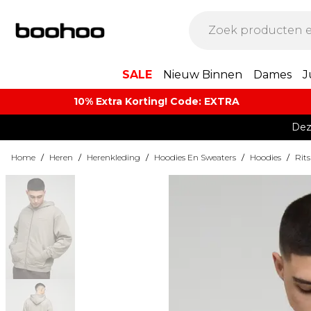
SALE
Nieuw Binnen
Dames
J
10% Extra Korting! Code: EXTRA​
Dez
Home
/
Heren
/
Herenkleding
/
Hoodies En Sweaters
/
Hoodies
/
Rit