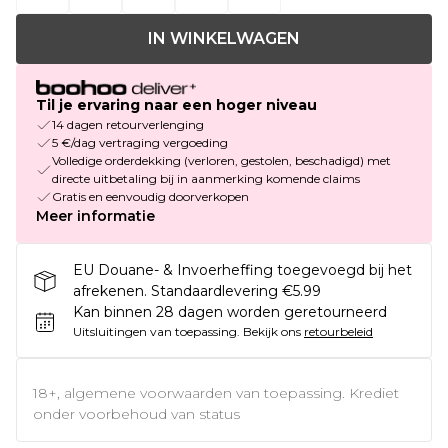
IN WINKELWAGEN
Til je ervaring naar een hoger niveau
14 dagen retourverlenging
5 €/dag vertraging vergoeding
Volledige orderdekking (verloren, gestolen, beschadigd) met
directe uitbetaling bij in aanmerking komende claims
Gratis en eenvoudig doorverkopen
Meer informatie
EU Douane- & Invoerheffing toegevoegd bij het
afrekenen. Standaardlevering €5.99
Kan binnen 28 dagen worden geretourneerd
Uitsluitingen van toepassing.
Bekijk ons
retourbeleid
18+, algemene voorwaarden van toepassing. Krediet
onder voorbehoud van status