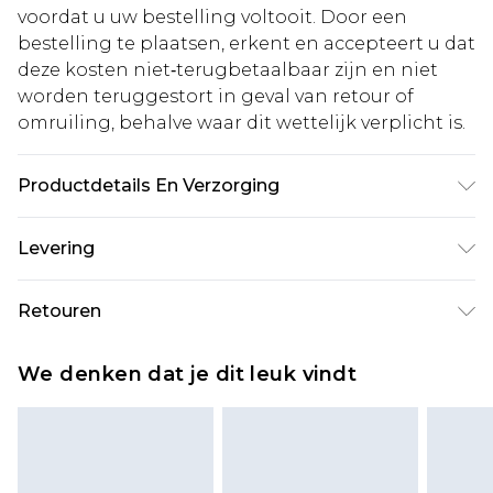
voordat u uw bestelling voltooit. Door een
bestelling te plaatsen, erkent en accepteert u dat
deze kosten niet‑terugbetaalbaar zijn en niet
worden teruggestort in geval van retour of
omruiling, behalve waar dit wettelijk verplicht is.
Productdetails En Verzorging
60% katoen, 40% polyester. Model is 6'1 en draagt
Levering
UK maat M/32
Standaardlevering Nederland
€5.99
Retouren
Tot 5 werkdagen
Is er iets niet helemaal in orde? U heeft 21 dagen
Expressdienst Nederland
€14.99
We denken dat je dit leuk vindt
vanaf de dag dat u het ontvangt om iets terug te
Tot 2 werkdagen
sturen.
Houd er rekening mee dat er een retourkosten
van €7 per pakket in mindering wordt gebracht