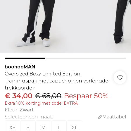
boohooMAN
Oversized Boxy Limited Edition
Trainingspak met capuchon en verlengde
trekkoorden
€ 34,00
€ 68,00
Bespaar 50%
Extra 10% korting met code: EXTRA
Kleur
:
Zwart
Selecteer een maat
:
Maattabel
XS
S
M
L
XL