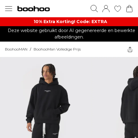
10% Extra Korting! Code: EXTRA​
Deze website gebruikt door AI gegenereerde en bewerkte
afbeeldingen.
BoohooMAN
/
BoohooMan Volledige Prijs