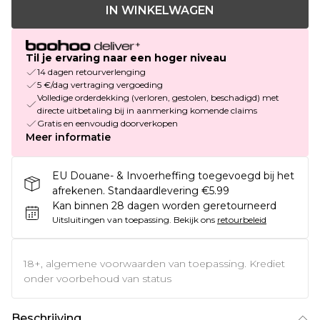
IN WINKELWAGEN
Til je ervaring naar een hoger niveau
14 dagen retourverlenging
5 €/dag vertraging vergoeding
Volledige orderdekking (verloren, gestolen, beschadigd) met
directe uitbetaling bij in aanmerking komende claims
Gratis en eenvoudig doorverkopen
Meer informatie
EU Douane- & Invoerheffing toegevoegd bij het
afrekenen. Standaardlevering €5.99
Kan binnen 28 dagen worden geretourneerd
Uitsluitingen van toepassing.
Bekijk ons
retourbeleid
18+, algemene voorwaarden van toepassing. Krediet
onder voorbehoud van status
Beschrijving