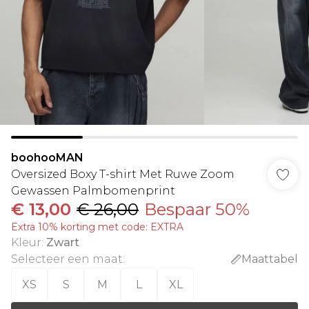
boohooMAN
Oversized Boxy T-shirt Met Ruwe Zoom
Gewassen Palmbomenprint
€ 13,00
€ 26,00
Bespaar 50%
Extra 10% korting met code: EXTRA
Kleur
:
Zwart
Selecteer een maat
:
Maattabel
XS
S
M
L
XL