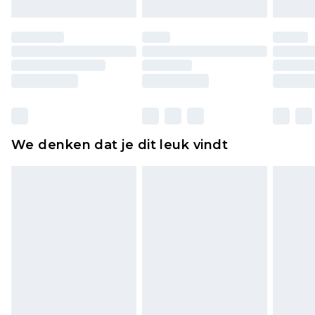
Schoenen en/of kledingstukken moeten
ongedragen en ongewassen zijn met de
originele labels eraan bevestigd. Schoenen
moeten ook binnenshuis worden gepast.
Huishoudelijke artikelen, zoals beddengoed,
matrassen, toppers en kussens, moeten
ongebruikt zijn en in de originele, ongeopende
We denken dat je dit leuk vindt
verpakking zitten. Dit heeft geen invloed op uw
wettelijke rechten.
Klik
hier
om ons volledige retourbeleid te
bekijken.