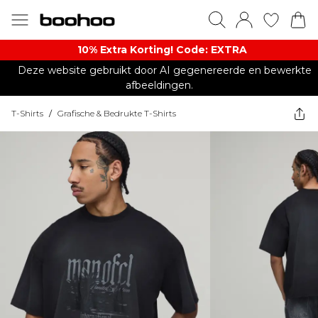
10% Extra Korting! Code: EXTRA​
Deze website gebruikt door AI gegenereerde en bewerkte
afbeeldingen.
T-Shirts
/
Grafische & Bedrukte T-Shirts