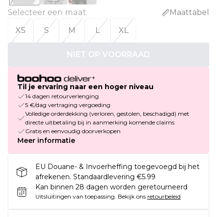
Selecteer een maat
:
Maattabel
XS
S
M
L
XL
NIET OP VOORRAAD
Til je ervaring naar een hoger niveau
14 dagen retourverlenging
5 €/dag vertraging vergoeding
Volledige orderdekking (verloren, gestolen, beschadigd) met
directe uitbetaling bij in aanmerking komende claims
Gratis en eenvoudig doorverkopen
Meer informatie
EU Douane- & Invoerheffing toegevoegd bij het
afrekenen. Standaardlevering €5.99
Kan binnen 28 dagen worden geretourneerd
Uitsluitingen van toepassing.
Bekijk ons
retourbeleid