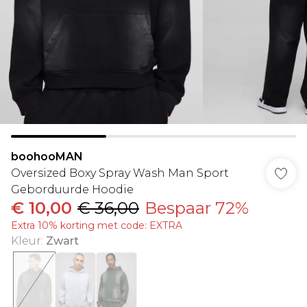
boohooMAN
Oversized Boxy Spray Wash Man Sport
Geborduurde Hoodie
€ 10,00
€ 36,00
Bespaar 72%
Extra 10% korting met code: EXTRA
Kleur
:
Zwart