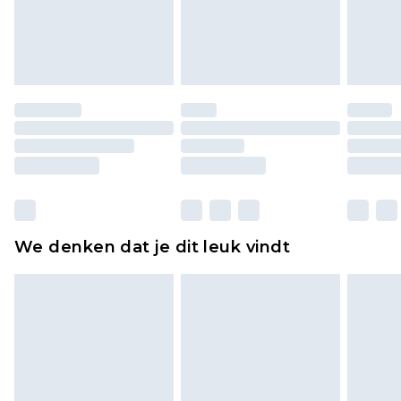
piercingsieraden, seksspeeltjes, en badkleding of
lingerie als de hygiënezegel niet op zijn plaats zit
of is verbroken.
Schoenen en/of kledingstukken moeten
ongedragen en ongewassen zijn met de
originele labels eraan bevestigd. Schoenen
moeten ook binnenshuis worden gepast.
Huishoudelijke artikelen, zoals beddengoed,
matrassen, toppers en kussens, moeten
ongebruikt zijn en in de originele, ongeopende
We denken dat je dit leuk vindt
verpakking zitten. Dit heeft geen invloed op uw
wettelijke rechten.
Klik
hier
om ons volledige retourbeleid te
bekijken.