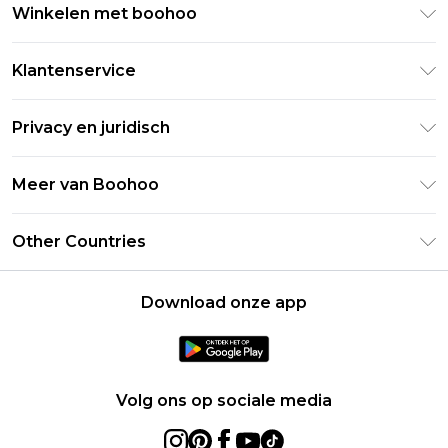
Winkelen met boohoo
Klarna
Klantenservice
Clearpay
Retourneer uw bestelling
Studentenkorting - Student Beans
Privacy en juridisch
Veelgestelde vragen
Studentenkorting - UNiDAYS
Privacybeleid
Leveringsinformatie
Meer van Boohoo
Boohoo App
Algemene voorwaarden
Retourinformatie
Maatgids
Verklaring over moderne slavernij
Over cookies
Other Countries
Neem contact met ons op
Carrières bij Boohoo
Gebruiksvoorwaarden
United States
Producten
Download onze app
France
Ireland
Netherlands
Volg ons op sociale media
Australia
Sweden