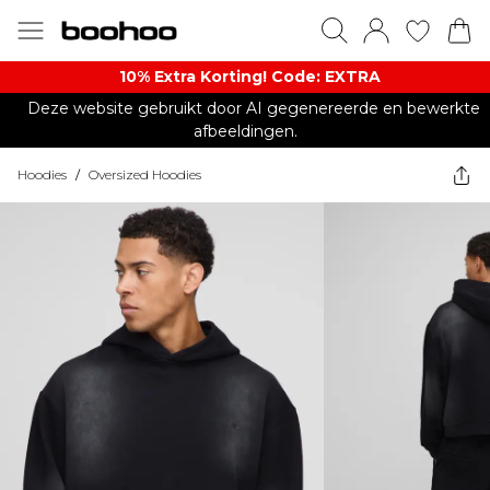
10% Extra Korting! Code: EXTRA​
Deze website gebruikt door AI gegenereerde en bewerkte
afbeeldingen.
Hoodies
/
Oversized Hoodies