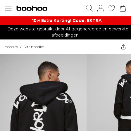
10% Extra Korting! Code: EXTRA​
Deze website gebruikt door AI gegenereerde en bewerkte
afbeeldingen.
Hoodies
/
Rits Hoodies