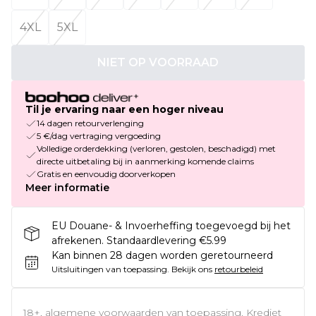
4XL
5XL
NIET OP VOORRAAD
Til je ervaring naar een hoger niveau
14 dagen retourverlenging
5 €/dag vertraging vergoeding
Volledige orderdekking (verloren, gestolen, beschadigd) met
directe uitbetaling bij in aanmerking komende claims
Gratis en eenvoudig doorverkopen
Meer informatie
EU Douane- & Invoerheffing toegevoegd bij het
afrekenen. Standaardlevering €5.99
Kan binnen 28 dagen worden geretourneerd
Uitsluitingen van toepassing.
Bekijk ons
retourbeleid
18+, algemene voorwaarden van toepassing. Krediet